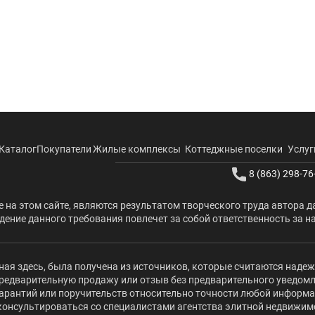
Каталог
Покупатели
Жилые комплексы
Коттеджные поселки
Услуг
8 (863) 298-76
 на этом сайте, являются результатом творческого труда автора д
ение данного требования повлечет за собой ответственность за н
ая здесь, была получена из источников, которые считаются наде
редварительную продажу или отзыв без предварительного уведомлени
 гарантий или поручительств относительно точности любой информ
оконсультироваться со специалистами агентства элитной недвижи