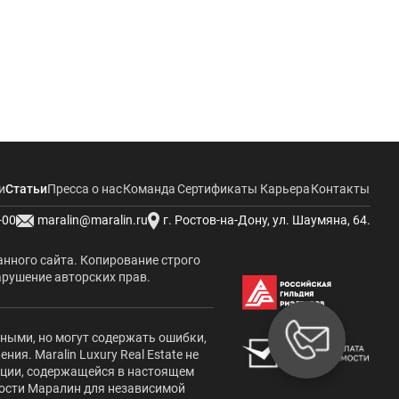
и
Статьи
Пресса о нас
Команда
Сертификаты
Карьера
Контакты
-00
maralin@maralin.ru
г. Ростов-на-Дону, ул. Шаумяна, 64.
анного сайта. Копирование строго
арушение авторских прав.
жными, но могут содержать ошибки,
я. Maralin Luxury Real Estate не
ации, содержащейся в настоящем
мости Маралин для независимой