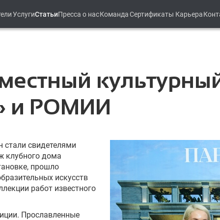
тели
Услуги
Статьи
Пресса о нас
Команда
Сертификаты
Карьера
Конт
местный культурный
» и РОМИИ
н стали свидетелями
аж клубного дома
тановке, прошло
образительных искусств
ллекции работ известного
диции. Прославленные