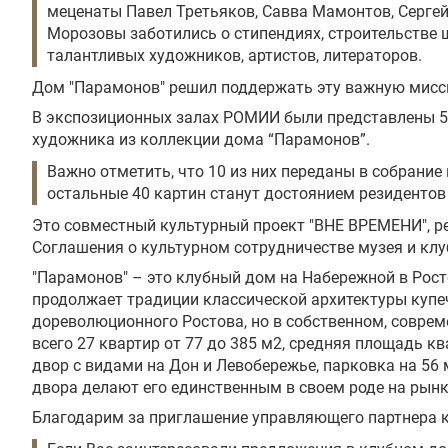
меценаты Павел Третьяков, Савва Мамонтов, Серге
Морозовы заботились о стипендиях, строительстве 
талантливых художников, артистов, литераторов.
Дом "Парамонов" решил поддержать эту важную мис
В экспозиционных залах РОМИИ были представлены 5
художника из коллекции дома “Парамонов”.
Важно отметить, что 10 из них переданы в собрание
остальные 40 картин станут достоянием резидентов
Это совместный культурный проект "ВНЕ ВРЕМЕНИ", р
Соглашения о культурном сотрудничестве музея и кл
"Парамонов" – это клубный дом на Набережной в Рост
продолжает традиции классической архитектуры купе
дореволюционного Ростова, но в собственном, соврем
всего 27 квартир от 77 до 385 м2, средняя площадь к
двор с видами на Дон и Левобережье, парковка на 5
двора делают его единственным в своем роде на рын
Благодарим за приглашение управляющего партнера к