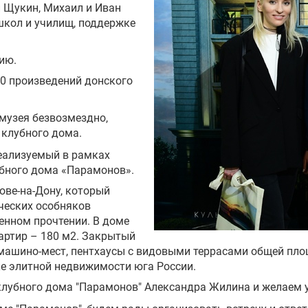
й Щукин, Михаил и Иван
школ и училищ, поддержке
сию.
0 произведений донского
 музея безвозмездно,
 клубного дома.
еализуемый в рамках
убного дома «Парамонов».
ове-на-Дону, который
ческих особняков
енном прочтении. В доме
вартир – 180 м2. Закрытый
6 машино-мест, пентхаусы с видовыми террасами общей пл
ке элитной недвижимости юга России.
лубного дома "Парамонов" Александра Жилина и желаем у