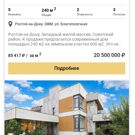
2
5
2
3
240 м
Комнаты
Этажность
Потолки
Общая
Ростов-на-Дону, ЗЖМ, ул. Благополучная
Ростов-на-Дону, Западный жилой массив, Советский
район. К продаже предлагается современный дом
площадью 240 м2 на земельном участке 600 м2. Это не
просто квадратные метры-это продуманное пространство
для комфортной жизни всей семьи.
20 500 000 ₽
2
85 417 ₽ / за м
Подробнее