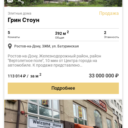
Продажа
Элитные дома
Грин Стоун
2
5
2
292 м
Комнаты
Этажность
Общая
Ростов-на-Дону, ЗЖМ, ул. Батуринская
Ростов-на-Дону, Железнодорожный район, район
"Вертолетное поле", 10 мин от Центра города на
автомобиле. К продаже представлено
частное домовладение.Проект создан в соответствии с
современными, востребованными архитектурными
33 000 000 ₽
2
113 014 ₽ / за м
стандартами.
Подробнее