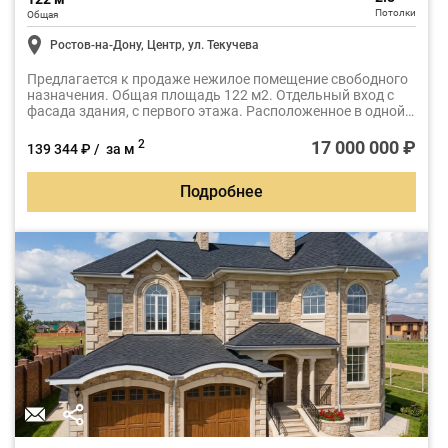
Потолки
Общая
Ростов-на-Дону, Центр, ул. Текучева
Предлагается к продаже нежилое помещение свободного
назначения. Общая площадь 122 м2. Отдельный вход с
фасада здания, с первого этажа. Расположенное в одной
из самых востребованных деловых локаций Ростова-на-
Дону - на пересечении улицы Текучева и проспекта
17 000 000 ₽
2
139 344 ₽ / за м
Буденновского.
Подробнее