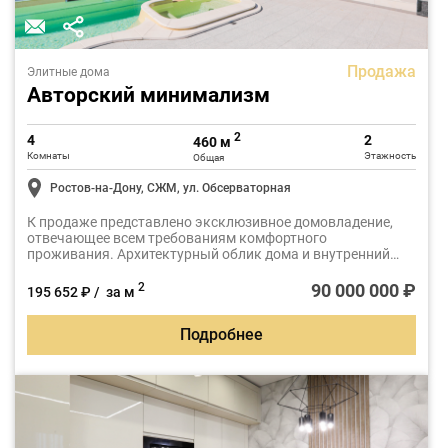
Продажа
Элитные дома
Авторский минимализм
2
4
2
460 м
Комнаты
Этажность
Общая
Ростов-на-Дону, СЖМ, ул. Обсерваторная
К продаже представлено эксклюзивное домовладение,
отвечающее всем требованиям комфортного
проживания. Архитектурный облик дома и внутренний
интерьер, выдержаны в едином стиле минимализм. Дом
решен с большими витражами и открытыми террасами.
90 000 000 ₽
2
195 652 ₽ / за м
Подробнее