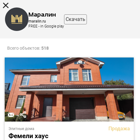
8 (863) 298-76-00
Маралин
Скачать
maralin.ru
FREE - in Google play
Фильтр
Карта
Всего объектов:
518
Продажа
Элитные дома
Фемели хаус