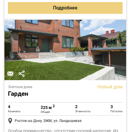
Подробнее
Новый дом
Элитные дома
Гарден
2
4
2
3
225 м
Комнаты
Этажность
Потолки
Общая
Ростов-на-Дону, ЗЖМ, ул. Ландышевая
Особое преимущество - отсутствие соседей напротив. Из