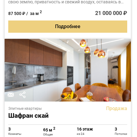
свою землю, приватность и свежий воздух, оставаясь в
городской среде.
21 000 000 ₽
2
87 500 ₽ / за м
Подробнее
Продажа
Элитные квартиры
Шафран скай
2
3
16 этаж
3
65 м
Комнаты
из 24
Потолки
Общая