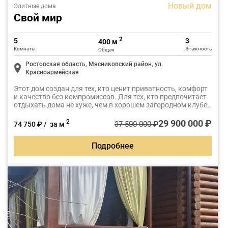
Новый дом
Элитные дома
Свой мир
2
5
3
400 м
Комнаты
Этажность
Общая
Ростовская область, Мясниковский район, ул.
Красноармейская
Этот дом создан для тех, кто ценит приватность, комфорт
и качество без компромиссов. Для тех, кто предпочитает
отдыхать дома не хуже, чем в хорошем загородном клубе.
Для тех, кто понимает разницу между обычным ремонтом
и пространством, где каждая деталь выбрана осознанно.
29 900 000 ₽
2
37 500 000 ₽
74 750 ₽ / за м
Подробнее