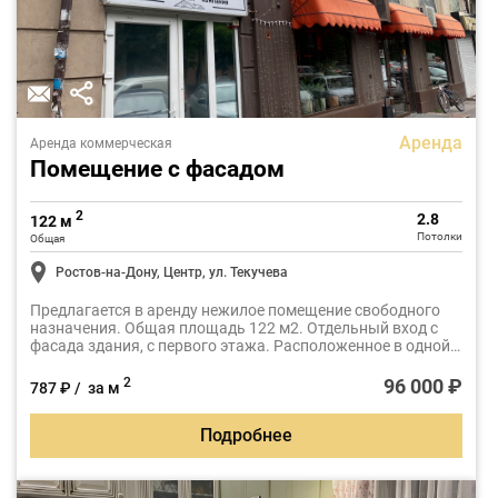
Аренда
Аренда коммерческая
Помещение с фасадом
2
2.8
122 м
Потолки
Общая
Ростов-на-Дону, Центр, ул. Текучева
Предлагается в аренду нежилое помещение свободного
назначения. Общая площадь 122 м2. Отдельный вход с
фасада здания, с первого этажа. Расположенное в одной
из самых востребованных деловых локаций Ростова-на-
Дону - на пересечении улицы Текучева и проспекта
96 000 ₽
2
787 ₽ / за м
Буденновского.
Подробнее