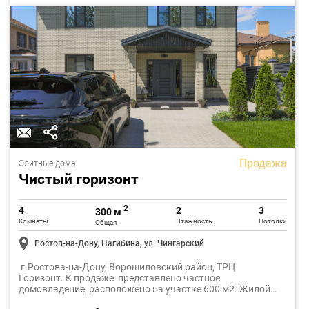
Продажа
Элитные дома
Чистый горизонт
2
4
2
3
300 м
Комнаты
Этажность
Потолки
Общая
Ростов-на-Дону, Нагибина, ул. Чингарский
г.Ростова-на-Дону, Ворошиловский район, ТРЦ
Горизонт. К продаже представлено частное
домовладение, расположено на участке 600 м2. Жилой
дом общей плoщaдью 300 м2, плюс отдельностоящий