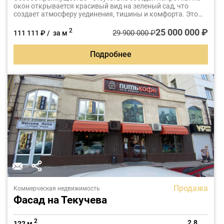
окон открывается красивый вид на зеленый сад, что
создает атмосферу уединения, тишины и комфорта. Это
идеальный дом для семьи, ценящей качество жизни,
природу и спокойствие.
25 000 000 ₽
2
29 900 000 ₽
111 111 ₽ / за м
Подробнее
Продажа
Коммерческая недвижимость
Фасад на Текучева
2
2.8
122 м