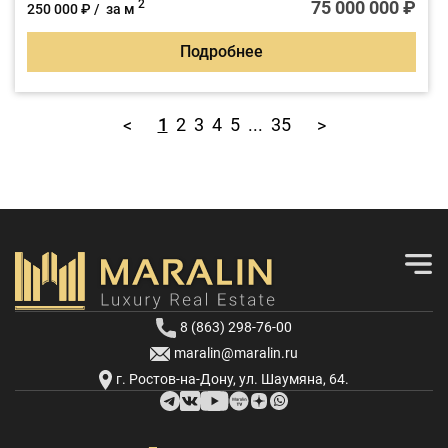
гараж 36 м2. Год постpoйки 2023, архитектурно решён в
75 000 000 ₽
2
250 000 ₽ / за м
два уровня.
Подробнее
1
2
3
4
5
...
35
<
>
8 (863) 298-76-00
maralin@maralin.ru
г. Ростов-на-Дону, ул. Шаумяна, 64.