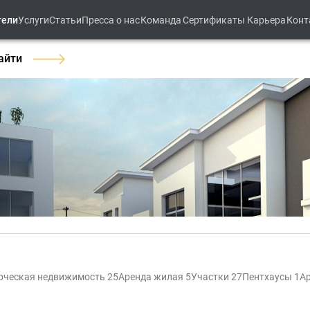
тели
Услуги
Статьи
Пресса о нас
Команда
Сертификаты
Карьера
Конт
айти
ческая недвижимость 25
Аренда жилая 5
Участки 27
Пентхаусы 1
А