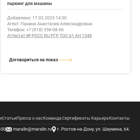
паркинг для машины
Добавлено: 17.03.2025 14:30
Агент: Панина Анастасия Александровна
Телефон: +7 (918) 558-08-06
Аттестат № РОСС RU РГР ТОС 61 АН 1348
Договориться на показ
и
Статьи
Пресса о нас
Команда
Сертификаты
Карьера
Контакты
-00
maralin@maralin.ru
г. Ростов-на-Дону, ул. Шаумяна, 64.