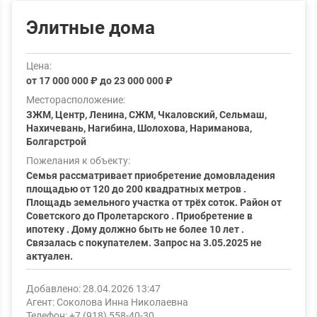
Элитные дома
Цена:
от 17 000 000 ₽ до 23 000 000 ₽
Месторасположение:
ЗЖМ, Центр, Ленина, СЖМ, Чкаловский, Сельмаш,
Нахичевань, Нагибина, Шолохова, Нариманова,
Болгарстрой
Пожелания к объекту:
Семья рассматривает приобретение домовладения
площадью от 120 до 200 квадратных метров .
Площадь земельного участка от трёх соток. Район от
Советского до Пролетарского . Приобретение в
ипотеку . Дому должно быть не более 10 лет .
Связалась с покупателем. Запрос на 3.05.2025 не
актуален.
Добавлено: 28.04.2026 13:47
Агент: Соколова Инна Николаевна
Телефон: +7 (918) 558-40-30