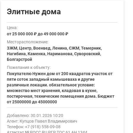
Элитные дома
Цена:
от 25 000 000 ₽ до 49 000 000 ₽
Месторасположение:
ЗЖМ, Центр, Военвед, Ленина, СЖМ, Темерник,
Нагибина, Каменка, Нариманова, Суворовский,
Болгарстрой
Пожелания к объекту:
Покупателю Нужен дом от 200 квадратов участок от
пяти соток западный камышеваха и другие
различные локации. обязательное условие:
множество мест хранения, кладовая в кухне,
постирочная, технические помещения дома. Бюджет
от 25000000 до 45000000
Добавлено: 30.01.2026 10:20
Агент: Купцов Павел Владимирович
Телефон: +7 (918) 558-09-08
Аттестат № РОСС RU РГР ТОС 61 АН 1344