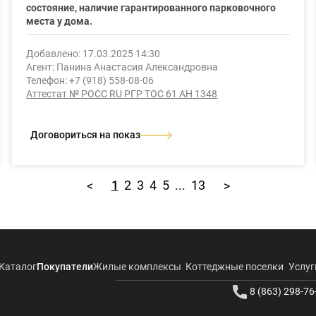
состояние, наличие гарантированного парковочного
места у дома.
Добавлено: 17.03.2025 14:30
Агент: Панина Анастасия Александровна
Телефон: +7 (918) 558-08-06
Аттестат № РОСС RU РГР ТОС 61 АН 1348
Договориться на показ
1
2
3
4
5
...
13
<
>
Каталог
Покупатели
Жилые комплексы
Коттеджные поселки
Услуг
8 (863) 298-76