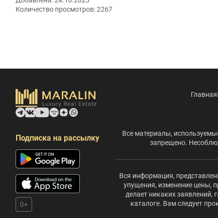
Добавлена:
24.10.2023
Количество просмотров:
2267
Главная
Все материалы, используемые
Подписка на рассылку
запрещено. Несоблюд
Вся информация, представленн
упущения, изменение цены, п
делает никаких заявлений,
каталоге. Вам следует пр
0+