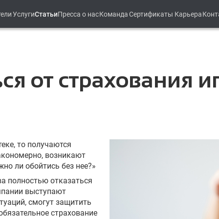
тели
Услуги
Статьи
Пресса о нас
Команда
Сертификаты
Карьера
Конт
ся от страхования и
еке, то получаются
закономерно, возникают
жно ли обойтись без нее?»
ва полностью отказаться
мпании выступают
туаций, смогут защитить
 обязательное страхование