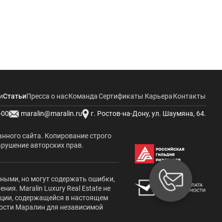
и
Статьи
Пресса о нас
Команда
Сертификаты
Карьера
Контакты
-00
maralin@maralin.ru
г. Ростов-на-Дону, ул. Шаумяна, 64.
анного сайта. Копирование строго
арушение авторских прав.
жными, но могут содержать ошибки,
я. Maralin Luxury Real Estate не
ации, содержащейся в настоящем
мости Маралин для независимой