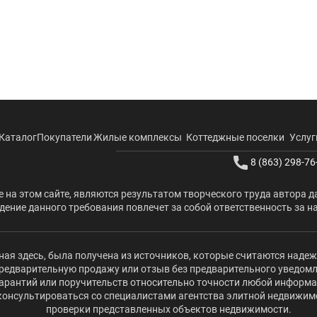
Каталог
Покупатели
Жилые комплексы
Коттеджные поселки
Услуг
8 (863) 298-76
 на этом сайте, являются результатом творческого труда автора д
ение данного требования повлечет за собой ответственность за н
ая здесь, была получена из источников, которые считаются наде
редварительную продажу или отзыв без предварительного уведомлени
 гарантий или поручительств относительно точности любой информ
оконсультироваться со специалистами агентства элитной недвижи
проверки представленных объектов недвижимости.