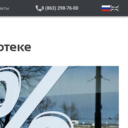
8 (863) 298-76-00
акты
отеке