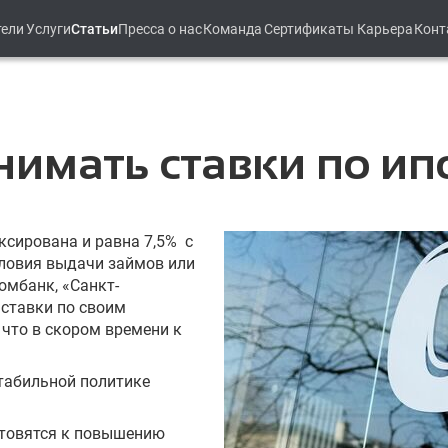
тели
Услуги
Статьи
Пресса о нас
Команда
Сертификаты
Карьера
Конт
имать ставки по ип
ксирована и равна 7,5% с
ловия выдачи займов или
омбанк, «Санкт-
 ставки по своим
что в скором времени к
табильной политике
отовятся к повышению