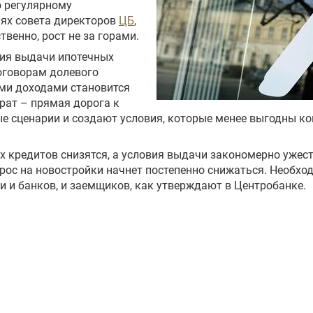
о регулярному
иях совета директоров
ЦБ
,
венно, рост не за горами.
ия выдачи ипотечных
оговорам долевого
ими доходами становится
рат – прямая дорога к
е сценарии и создают условия, которые менее выгодны ко
х кредитов снизятся, а условия выдачи закономерно ужест
ос на новостройки начнет постепенно снижаться. Необход
и и банков, и заемщиков, как утверждают в Центробанке.