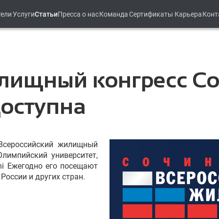
тели
Услуги
Статьи
Пресса о нас
Команда
Сертификаты
Карьера
Конт
лищный конгресс Со
доступна
 Всероссийский жилищный
Олимпийский университет,
chi Ежегодно его посещают
России и других стран.