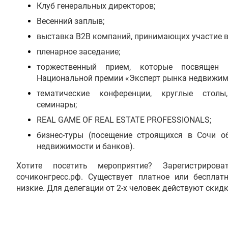
Клуб генеральных директоров;
Весенний заплыв;
выставка B2B компаний, принимающих участие в 
пленарное заседание;
торжественный прием, которые посвящен 
Национальной премии «Эксперт рынка недвижим
тематические конференции, круглые столы
семинары;
REAL
GAME
OF
REAL
ESTATE
PROFESSIONALS
;
бизнес-туры (посещение строящихся в Сочи об
недвижимости и банков).
Хотите посетить мероприятие? Зарегистриро
сочиконгресс.рф. Существует платное или бесплат
низкие. Для делегации от 2-х человек действуют скид