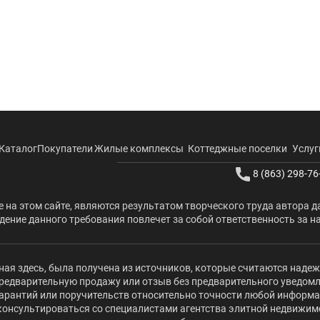
Каталог
Покупатели
Жилые комплексы
Коттеджные поселки
Услуг
8 (863) 298-76
 на этом сайте, являются результатом творческого труда автора д
ение данного требования повлечет за собой ответственность за н
ая здесь, была получена из источников, которые считаются наде
редварительную продажу или отзыв без предварительного уведомлени
 гарантий или поручительств относительно точности любой информ
оконсультироваться со специалистами агентства элитной недвижи