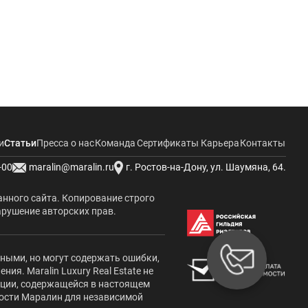
и
Статьи
Пресса о нас
Команда
Сертификаты
Карьера
Контакты
-00
maralin@maralin.ru
г. Ростов-на-Дону, ул. Шаумяна, 64.
анного сайта. Копирование строго
арушение авторских прав.
жными, но могут содержать ошибки,
я. Maralin Luxury Real Estate не
ации, содержащейся в настоящем
мости Маралин для независимой