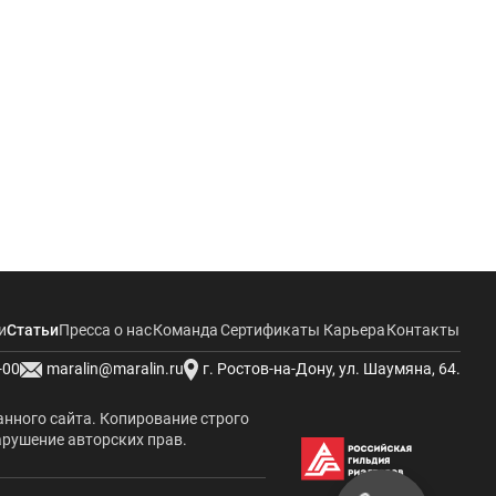
и
Статьи
Пресса о нас
Команда
Сертификаты
Карьера
Контакты
-00
maralin@maralin.ru
г. Ростов-на-Дону, ул. Шаумяна, 64.
анного сайта. Копирование строго
арушение авторских прав.