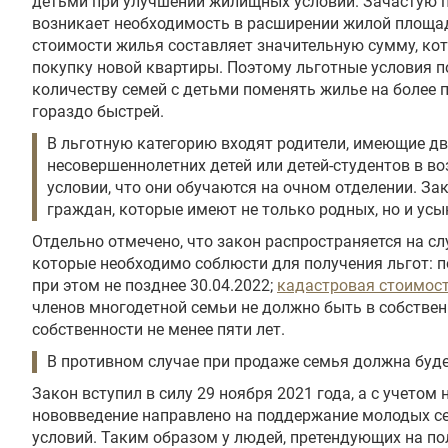
детьми при улучшении жилищных условий. Зачастую 
возникает необходимость в расширении жилой площади
стоимости жилья составляет значительную сумму, ко
покупку новой квартиры. Поэтому льготные условия 
количеству семей с детьми поменять жилье на более
гораздо быстрей.
В льготную категорию входят родители, имеющие дв
несовершеннолетних детей или детей-студентов в воз
условии, что они обучаются на очном отделении. За
граждан, которые имеют не только родных, но и усы
Отдельно отмечено, что закон распространяется на сл
которые необходимо соблюсти для получения льгот: п
при этом не позднее 30.04.2022;
кадастровая стоимос
членов многодетной семьи не должно быть в собстве
собственности не менее пяти лет.
В противном случае при продаже семья должна буде
Закон вступил в силу 29 ноября 2021 года, а с учетом
нововведение направлено на поддержание молодых с
условий. Таким образом у людей, претендующих на пол