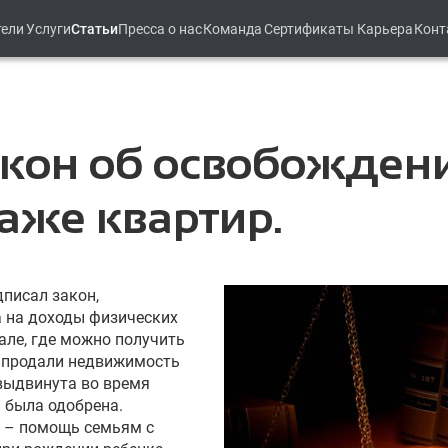
тели
Услуги
Статьи
Пресса о нас
Команда
Сертификаты
Карьера
Конт
акон об освобождени
аже квартир.
писал закон,
 на доходы физических
але, где можно получить
е продали недвижимость
выдвинута во время
и была одобрена.
а – помощь семьям с