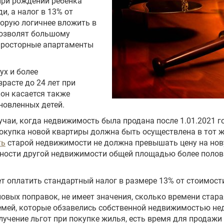
при рождении ребенка
, а налог в 13% от
торую логичнее вложить в
позволят большому
 просторные апартаменты
ух и более
расте до 24 лет при
кон касается также
новленных детей.
учаи, когда недвижимость была продана после 1.01.2021 г
окупка новой квартиры должна быть осуществлена в тот же
ть
старой недвижимости не должна превышать цену на нову
нности другой недвижимости общей площадью более полов
т оплатить стандартный налог в размере 13% от стоимос
 новых поправок, не имеет значения, сколько времени стар
емей, которые обзавелись собственной недвижимостью н
учение льгот при покупке жилья, есть время для продажи 