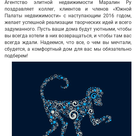
Агентство элитной недвижимости Маралин Ру
поздравляет коллег, клиентов и членов «Южной
Палаты недвижимости» с наступающим 2016 годом,
желает успешной реализации творческих идей и всего
задуманного. Пусть ваши дома будут уютными, чтобы
вы всегда хотели в них возвращаться, и чтобы там вас
всегда ждали. Надеемся, что все, о чем вы мечтали,
сбудется, а комфортный дом для вас мы обязательно
подберем!