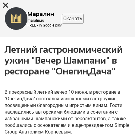
8 (863) 298-76-00
Маралин
Скачать
maralin.ru
FREE - in Google play
Летний гастрономический
ужин "Вечер Шампани" в
ресторане "ОнегинДача"
В прекрасный летний вечер 10 июня, в ресторане в
"ОнегинДача" состоялся изысканный гастроужин,
посвященный благородным игристым винам. Гости
насладились авторскими блюдами в сочетании с
избранными шампанскими от рекольтантов, а также
пообщались с основателем и вице-президентом Simple
Group Анатолием Корнеевым.