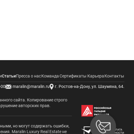
и
Статьи
Пресса о нас
Команда
Сертификаты
Карьера
Контакты
-00
maralin@maralin.ru
г. Ростов-на-Дону, ул. Шаумяна, 64.
анного сайта. Копирование строго
арушение авторских прав.
жными, но могут содержать ошибки,
я. Maralin Luxury Real Estate не