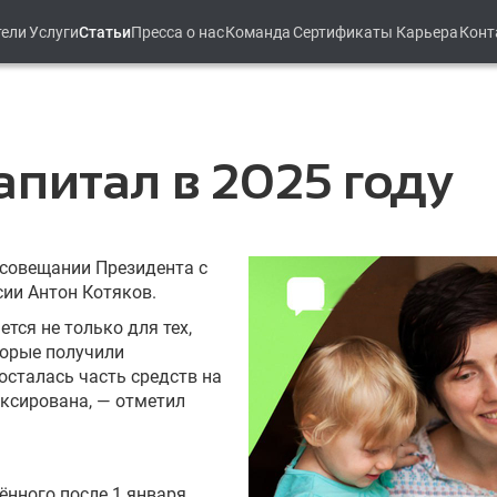
тели
Услуги
Статьи
Пресса о нас
Команда
Сертификаты
Карьера
Конт
апитал в 2025 году
 совещании Президента с
ии Антон Котяков.
тся не только для тех,
оторые получили
осталась часть средств на
ексирована, — отметил
лённого после 1 января