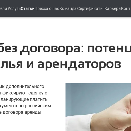
тели
Услуги
Статьи
Пресса о нас
Команда
Сертификаты
Карьера
Конт
без договора: потен
лья и арендаторов
ик дополнительного
ы фиксируют сделку с
 планирующие платить
окумента по российским
е договора аренды