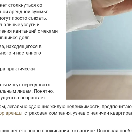
жет столкнуться со
дной арендной суммы:
огут просто съехать.
унальные услуги и
вления квитанций с чеками
ившийся долг.
а, находящегося в
ьного и настенного
ора практически
нты могут пересдавать
ельным лицам. Понятно,
мущества возрастает.
ы, легально сдающие жилую недвижимость, предпочитают 
ор аренды
, страховая компания, узнав о наличии квартира
ащищает его право проживания в квартире. Основная проб