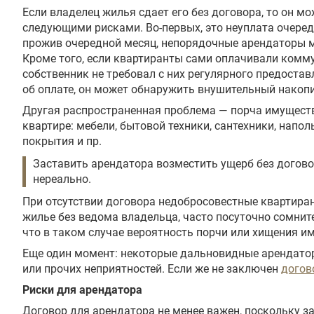
Если владелец жилья сдает его без договора, то он мо
следующими рисками. Во-первых, это неуплата очере
прожив очередной месяц, непорядочные арендаторы м
Кроме того, если квартиранты сами оплачивали комм
собственник не требовал с них регулярного предоста
об оплате, он может обнаружить внушительный накоп
Другая распространенная проблема — порча имуществ
квартире: мебели, бытовой техники, сантехники, напол
покрытия и пр.
Заставить арендатора возместить ущерб без догов
нереально.
При отсутствии договора недобросовестные квартира
жилье без ведома владельца, часто посуточно сомнит
что в таком случае вероятность порчи или хищения и
Еще один момент: некоторые дальновидные арендатор
или прочих неприятностей. Если же не заключен
догов
Риски для арендатора
Договор для арендатора не менее важен, поскольку з