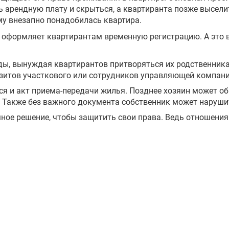
ь арендную плату и скрыться, а квартиранта позже высели
му внезапно понадобилась квартира.
е оформляет квартирантам временную регистрацию. А это 
ды, вынуждая квартирантов притворяться их родственник
зитов участкового или сотрудников управляющей компании
тся и акт приема-передачи жилья. Позднее хозяин может о
 Также без важного документа собственник может нарушит
ное решение, чтобы защитить свои права. Ведь отношения