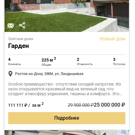
Новый дом
Элитные дома
Гарден
2
4
2
3
225 м
Комнаты
Этажность
Потолки
Общая
Ростов-на-Дону, ЗЖМ, ул. Ландышевая
Особое преимущество - отсутствие соседей напротив. Из
окон открывается красивый вид на зеленый сад, что
создает атмосферу уединения, тишины и комфорта. Это
идеальный дом для семьи, ценящей качество жизни,
природу и спокойствие.
25 000 000 ₽
2
29 900 000 ₽
111 111 ₽ / за м
Подробнее