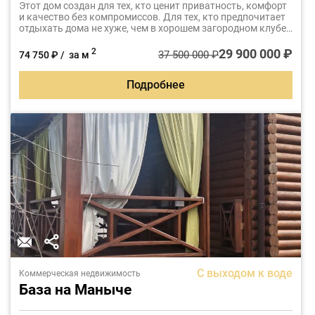
Этот дом создан для тех, кто ценит приватность, комфорт
и качество без компромиссов. Для тех, кто предпочитает
отдыхать дома не хуже, чем в хорошем загородном клубе.
Для тех, кто понимает разницу между обычным ремонтом
и пространством, где каждая деталь выбрана осознанно.
29 900 000 ₽
2
37 500 000 ₽
74 750 ₽ / за м
Подробнее
С выходом к воде
Коммерческая недвижимость
База на Маныче