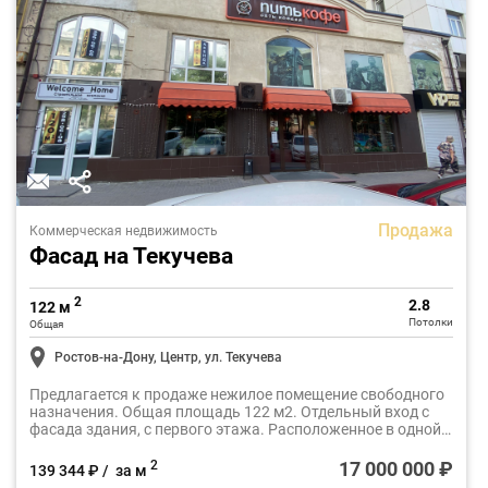
Продажа
Коммерческая недвижимость
Фасад на Текучева
2
2.8
122 м
Потолки
Общая
Ростов-на-Дону, Центр, ул. Текучева
Предлагается к продаже нежилое помещение свободного
назначения. Общая площадь 122 м2. Отдельный вход с
фасада здания, с первого этажа. Расположенное в одной
из самых востребованных деловых локаций Ростова-на-
Дону - на пересечении улицы Текучева и проспекта
17 000 000 ₽
2
139 344 ₽ / за м
Буденновского.