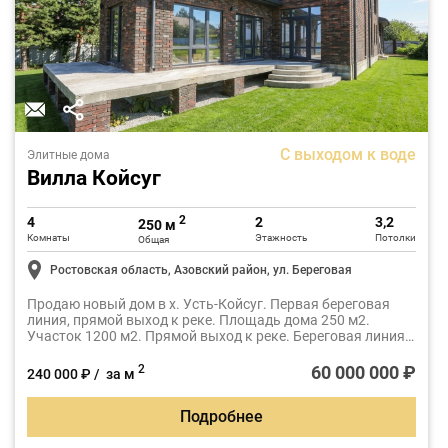
С выходом к воде
Элитные дома
Вилла Койсуг
2
4
2
3,2
250 м
Комнаты
Этажность
Потолки
Общая
Ростовская область, Азовский район, ул. Береговая
Продаю новый дом в х. Усть-Койсуг. Первая береговая
линия, прямой выход к реке. Площадь дома 250 м2.
Участок 1200 м2. Прямой выход к реке. Береговая линия
укреплена и поднята.
60 000 000 ₽
2
240 000 ₽ / за м
Подробнее