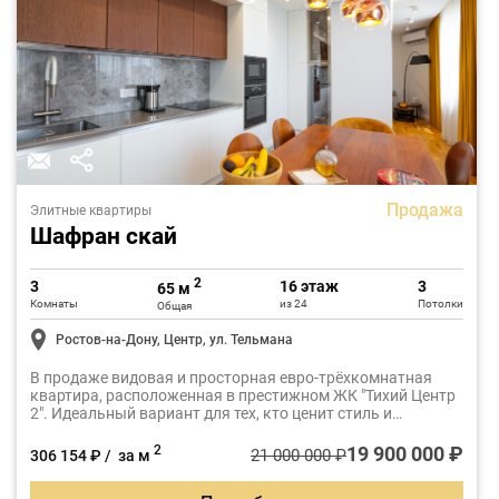
Продажа
Элитные квартиры
Шафран скай
2
3
16 этаж
3
65 м
Комнаты
из 24
Потолки
Общая
Ростов-на-Дону, Центр, ул. Тельмана
В продаже видовая и просторная евро-трёхкомнатная
квартира, расположенная в престижном ЖК "Тихий Центр
2". Идеальный вариант для тех, кто ценит стиль и
комфорт.
19 900 000 ₽
2
21 000 000 ₽
306 154 ₽ / за м