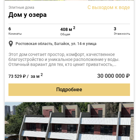
С выходом к воде
Элитные дома
Дом у озера
2
6
3
408 м
Комнаты
Этажность
Общая
Ростовская область, Батайск, ул. 14-я улица
Этот дом сочетает простор, комфорт, качественное
благоустройство и уникальное расположение у воды.
Отличный вариант для тех, кто ценит приватность,
живописную природу и высокий уровень комфорта.
30 000 000 ₽
2
73 529 ₽ / за м
Подробнее