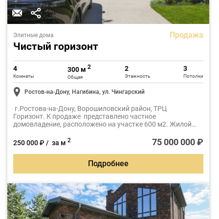
Продажа
Элитные дома
Чистый горизонт
2
4
2
3
300 м
Комнаты
Этажность
Потолки
Общая
Ростов-на-Дону, Нагибина, ул. Чингарский
г.Ростова-на-Дону, Ворошиловский район, ТРЦ
Горизонт. К продаже представлено частное
домовладение, расположено на участке 600 м2. Жилой
дом общей плoщaдью 300 м2, плюс отдельностоящий
гараж 36 м2. Год постpoйки 2023, архитектурно решён в
75 000 000 ₽
2
250 000 ₽ / за м
два уровня.
Подробнее