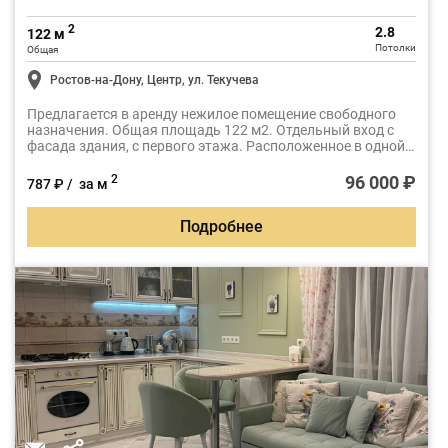
2
2.8
122 м
Потолки
Общая
Ростов-на-Дону, Центр, ул. Текучева
Предлагается в аренду нежилое помещение свободного
назначения. Общая площадь 122 м2. Отдельный вход с
фасада здания, с первого этажа. Расположенное в одной
из самых востребованных деловых локаций Ростова-на-
Дону - на пересечении улицы Текучева и проспекта
96 000 ₽
2
787 ₽ / за м
Буденновского.
Подробнее