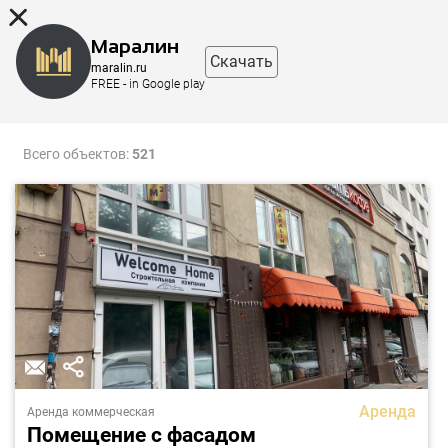
8 (863) 298-76-00
Маралин
Скачать
maralin.ru
FREE - in Google play
Фильтр
Карта
Всего объектов:
521
Аренда
Аренда коммерческая
Помещение с фасадом