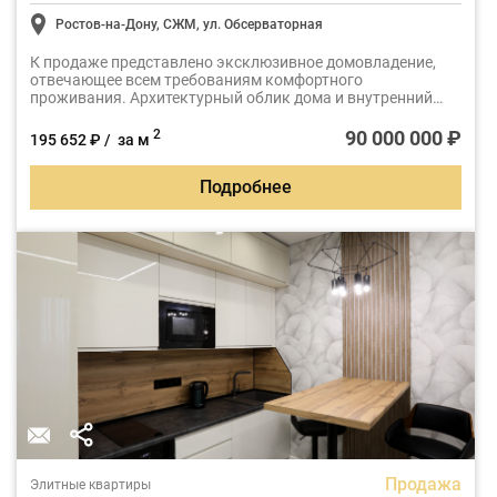
Ростов-на-Дону, СЖМ, ул. Обсерваторная
К продаже представлено эксклюзивное домовладение,
отвечающее всем требованиям комфортного
проживания. Архитектурный облик дома и внутренний
интерьер, выдержаны в едином стиле минимализм. Дом
решен с большими витражами и открытыми террасами.
90 000 000 ₽
2
195 652 ₽ / за м
Подробнее
Продажа
Элитные квартиры