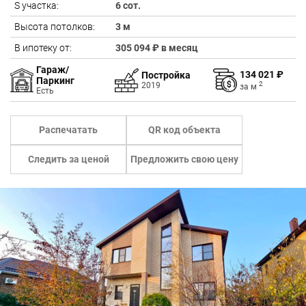
S участка:
6 сот.
Высота потолков:
3 м
В ипотеку от:
305 094 ₽ в месяц
Гараж/
134 021 ₽
Постройка
Паркинг
2
2019
за
м
Есть
Распечатать
QR код объекта
Следить за ценой
Предложить свою цену