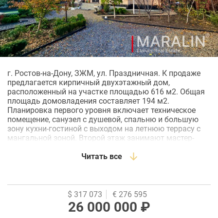
г. Ростов-на-Дону, ЗЖМ, ул. Праздничная. К продаже
предлагается кирпичный двухэтажный дом,
расположенный на участке площадью 616 м2. Общая
площадь домовладения составляет 194 м2.
Планировка первого уровня включает техническое
помещение, санузел с душевой, спальню и большую
зону кухни-гостиной с выходом на летнюю террасу с
мангальной зоной. Второй этаж занимают мастер-
спальня с гардеробной и постирочной, кабинет, две
детские комнаты и ванная комната, а также есть
Читать все
небольшое чердачное помещение. В доме выполнен
современный качественный ремонт, установлена вся
необходимая мебель и бытовая техника. Напольные
покрытия - плитка и ламинат, стены оклеены обоями.
$ 317 073
€ 276 595
На первом этаже и в санузлах проложена система
26 000 000 ₽
"тёплого пола". Кухонный гарнитур с большой рабочей