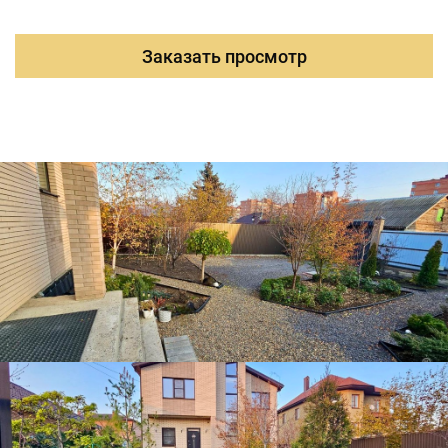
зоной выполнен на заказ и оснащён встроенной
техникой. В комнатах установлены сплит-системы.
Участок благоустроен: есть место для бассейна,
Заказать просмотр
высажены плодовые и декоративные деревья и цветы.
Также имеется въезд на 6 автомобилей. За домом
расположена дренажная система. Есть возможность
расширения участка. Асфальтированная улица.
Развитая инфраструктура. В шаговой доступности:
остановка общественного транспорта, супермаркет
Магнит, аптека, пвз, Соловьинная роща, конный клуб.