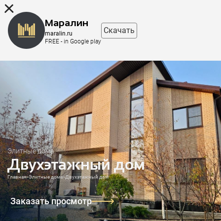
8 (863) 298-76-00
Маралин
Скачать
maralin.ru
FREE - in Google play
Элитные дома
Двухэтажный дом
Главная
>
Элитные дома
>
Двухэтажный дом
Заказать просмотр