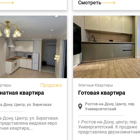
Смотреть
Продажа
артиры
Элитные Квартиры
натная квартира
Готовая квартира
Ростов-на-Дону, Центр, пер.
а-Дону, Центр, ул. Береговая
Университетский
а-Дону, Центр, ул. Береговая.
г.Ростов-на-Дону, центр, пер.
представлена видовая евро
Университетский. К продаже
ная квартира,
представлена двухкомнатная
нная в современном жилом
расположенная в современн
"Белый Ангел".