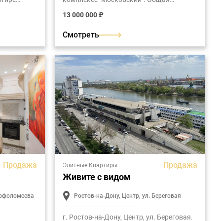
т с
площадь 96 м2. Оптимальная
13 000 000 ₽
ых
планировка: холл, кухня-столовая,
гостиная, две спальные комнаты,
ванная, санузел, две лоджии.
Смотреть
Продажа
Продажа
Элитные Квартиры
Живите с видом
Варфоломеева
Ростов-на-Дону, Центр, ул. Береговая
г. Ростов-на-Дону, Центр, ул. Береговая.