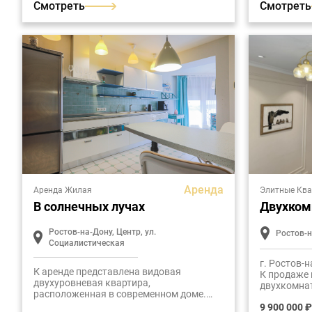
Смотреть
Смотреть
Аренда
Аренда Жилая
Элитные Кв
В солнечных лучах
Двухком
Ростов-на-Дону, Центр, ул.
Ростов-н
Социалистическая
г. Ростов-н
К аренде представлена видовая
К продаже 
двухуровневая квартира,
двухкомнат
расположенная в современном доме.
расположе
Общая площадь жилья составляет 208,2
9 900 000 ₽
комплексе 