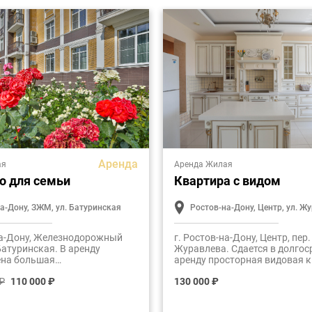
Аренда
ая
Аренда Жилая
о для семьи
Квартира с видом
а-Дону, ЗЖМ, ул. Батуринская
Ростов-на-Дону, Центр, ул. Ж
на-Дону, Железнодорожный
г. Ростов-на-Дону, Центр, пер.
 Батуринская. В аренду
Журавлева. Сдается в долго
ена большая
аренду просторная видовая к
мнатная квартира,
расположенная в современн
 ₽
110 000 ₽
130 000 ₽
нная в современном жилом
комплексе "Театрал". Общая
"Чеховский сквер". Общая
-150 м2.
илья составляет 141м2