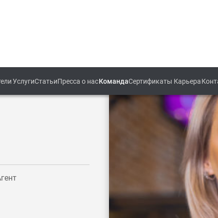
тели
Услуги
Статьи
Пресса о нас
Команда
Сертификаты
Карьера
Конт
Агент