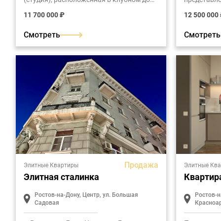
премиум-класса "Царское село"
расположен
11 700 000 ₽
12 500 000
класса "Ти
жилья сост
Смотреть
Смотреть
Продажа
Элитные Квартиры
Элитные Кв
Элитная сталинка
Квартир
Ростов-на-Дону, Центр, ул. Большая
Ростов-н
Садовая
Красноа