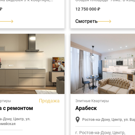
ная в комплексе бизнес-
выполнен современный ремон
 ₽
12 750 000 ₽
хий Дон". Общая площадь
использованием качественн
авляет- 54 м2.
материалов.
Смотреть
Продажа
артиры
Элитные Квартиры
а с ремонтом
Арабеск
а-Дону, Центр, ул.
Ростов-на-Дону, Центр, ул. 
рмейская
г. Ростов-на-Дону, Центр,