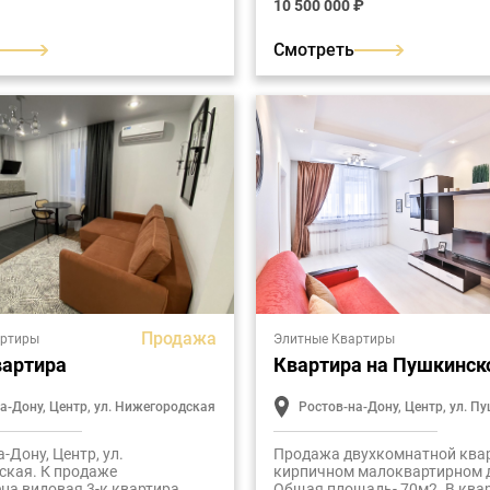
10 500 000 ₽
комплексе "Университетский 1
Смотреть
Продажа
артиры
Элитные Квартиры
вартира
Квартира на Пушкинск
а-Дону, Центр, ул. Нижегородская
Ростов-на-Дону, Центр, ул. П
а-Дону, Центр, ул.
Продажа двухкомнатной ква
ская. К продаже
кирпичном малоквартирном 
на видовая 3-к квартира,
Общая площадь- 70м2. В ква