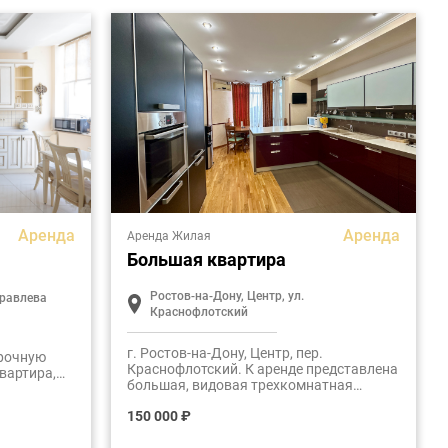
Аренда
Аренда
Аренда Жилая
Большая квартира
Ростов-на-Дону, Центр, ул.
уравлева
Краснофлотский
г. Ростов-на-Дону, Центр, пер.
срочную
Краснофлотский. К аренде представлена
вартира,
большая, видовая трехкомнатная
ом жилом
квартира. Общая площадь- 140 м2.
 площадь
150 000 ₽