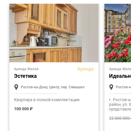
Аренда
Аренда Жилая
Аренда Жил
Эстетика
Идеальн
Ростов-на-Дону, Центр, пер. Семашко
Ростов-н
Квартира в полной комплектации
г. Ростов-
район, ул.
100 000 ₽
представл
четырехко
22 000 000
расположе
комплексе 
площадь ж