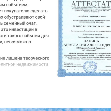
ым событием.
т покупателю сделать
ью обустраивают свой
ть семейный очаг,
 это инвестиции в
сть такого события для
ти, невозможно
 не лишена творческого
 элитной недвижимости
 фантазия многих людей,
 строителей и
е замыслы.Я имею
у окончила социально-
Университета. Мой опыт
 время я научилась
ли получить именно то,