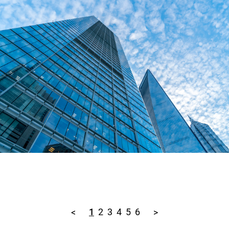
 результат. Лучшей
и признание со стороны
бращения и
1
2
3
4
5
6
<
>