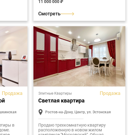
11 000 000 ₽
37".
жилом комплексе "Рубин". Общая
площадь - 57,5 м2.
Смотреть
Продажа
Продажа
Элитные Квартиры
ой
Светлая квартира
ушкинская
Ростов-на-Дону, Центр, ул. Эстонская
ртиры в
Продаю трехкомнатную квартиру
доме.
расположенную в новом жилом
ртире
комплексе "Московский". Общая