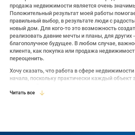
продажа недвижимости является очень значим
Положительный результат моей работы помогае
правильный выбор, в результате люди с радост
новый дом. Для кого-то это возможность созда
реализовать давние мечты и планы, для других -
благополучное будущее. В любом случае, важно
клиента, как покупка или продажа недвижимос
переоценить.
Хочу сказать, что работа в сфере недвижимости
начала, поскольку практически каждый объект
уникален. В его создание вложены силы, труд и
Читать все
от хозяина, который является вдохновителем, до
дизайнеров, претворяющих в жизнь творчески
высшее педагогическое образование. В 2014 год
исторический факультет Южного Федерального 
работы в компании Маралин более 8 лет. За это
выполнять свою работу так, чтобы клиенты смог