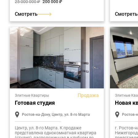
25 000 000 ₽
200 000 ₽
м2.
Смотреть
Смотреть
Продажа
Элитные Квартиры
Элитные Кв
Готовая студия
Новая к
Ростов-на-Дону, Центр, ул. 8-го Марта
Ростов-н
Центр, ул. 8-го Марта. К продаже
г. Ростов-н
представлена однокомнатная квартира
Нижегород
(студия), расположенная в клубном доме
представле