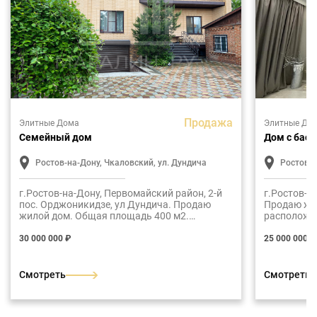
Продажа
Элитные Дома
Элитные До
Семейный дом
Дом с бас
Ростов-на-Дону, Чкаловский, ул. Дундича
Ростов-н
г.Ростов-на-Дону, Первомайский район, 2-й
г.Ростов-н
пос. Орджоникидзе, ул Дундича. Продаю
Продаю жи
жилой дом. Общая площадь 400 м2.
расположен
Возведен в два этажа, плюс цокольный
Год постро
уровень и мансардный. Материал стен -
30 000 000 ₽
25 000 000 ₽
кирпич, кладка стен выполнена с толщиной в
два кирпича, плиты перекрытия, фундамент-
блоки, крыша металлочерепица. Планировка
Смотреть
Смотреть
первого этажа: прихожая, холл, кухня-
гостиная, спальная комната, санузел. Второй
этаж: три комнаты, ванная, холл с выходом