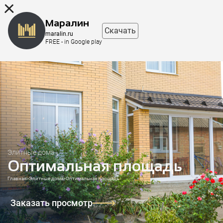
8 (863) 298-76-00
Маралин
Скачать
maralin.ru
FREE - in Google play
Элитные дома
Оптимальная площадь
Главная
>
Элитные дома
>
Оптимальная площадь
Заказать просмотр