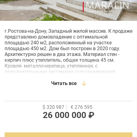
г.Ростова-на-Дону, Западный жилой массив. К продаже
представлено домовладение с оптимальной
площадью 240 м2, расположенный на участке
площадью 450 м2. Дом был построен в 2020 году.
Архитектурно решен в два этажа. Материал стен -
кирпич плюс утеплитель, общая толщина 45 см.
Кровля- металлочерепица, утепленная, с
дополнительными системами снегозадержания.
Оконные группы из премиального профиля и
фурнитуры REHAU. На первом этаже расположены:
Читать все
входная группа с вместительной гардеробной, кухня-
столовая с выходом на застекленную террасу,
гостиная с окнами "в пол", санузел, котельная. На
втором этаже находятся: три спальные комнаты и еще
$ 320 987
€ 276 595
один санузел. Ремонт в доме выполнен с
26 000 000 ₽
использованием современных технологий и
качественных материалов, представлен в отличном
состоянии. Лестница-массив, ограждения- "заводская
ковка". Полы в холле и санузлах- керамика, "теплый