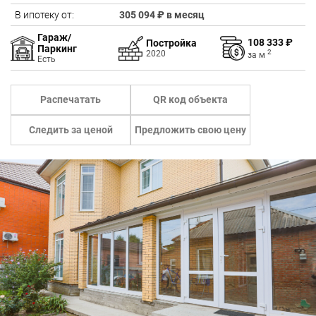
В ипотеку от:
305 094 ₽ в месяц
Гараж/
108 333 ₽
Постройка
Паркинг
2
2020
за
м
Есть
Распечатать
QR код объекта
Следить за ценой
Предложить свою цену