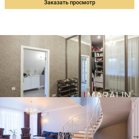
Заказать просмотр
пол". На стенах - коллекционные обои. Кухня
изготовлена по индивидуальному заказу и наполнена
встроенной бытовой техникой. В домовладении
грамотно и продуманно смонтированы инженерные и
технические системы, отвечающие всем современным
требованиям и стандартам. Создано множество
сценариев освещения.Техническое оборудование:
электрический стабилизатор, котел BAXI, газовый
Бойлер BAXI, насосная группа DAB, накопительный бак.
Продаётся полностью меблированным. Рядом развита
инфраструктура, включающая магазины, аптеки,
детские сады, школы и остановки общественного
транспорта, удобная транспортная развязка, в любую
часть города. А также прекрасная зона отдыха с
озером и местами пеших прогулок.