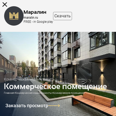
8 (863) 298-76-00
Маралин
Скачать
maralin.ru
FREE - in Google play
Коммерческая недвижимость
Коммерческое помещение
Главная
>
Коммерческая недвижимость
>
Коммерческое помещение
Заказать просмотр