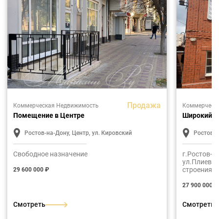
Продажа
Коммерческая Недвижимость
Коммерческ
Помещение в Центре
Широкий ф
Ростов-на-Дону, Центр, ул. Кировский
Ростов-н
Свободное назначение
г.Ростов-н
ул.Плиева.
строения, подходя
29 600 000 ₽
коммерческую недвижимость :
гостевого 
27 900 000 ₽
хостела, детского сада, логистического
центра или
Смотреть
Смотреть
новостроек
подготовительных цент