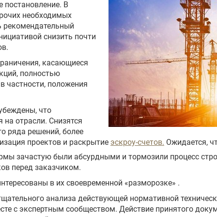
 постановление. В
прочих необходимых
ть рекомендательный
инициативой снизить почти
ов.
граничения, касающиеся
кций, полностью
в частности, положения
убеждены, что
 на отрасли. Снизятся
о ряда решений, более
лизация проектов и раскрытие
эскроу-счетов.
Ожидается, чт
рмы зачастую были абсурдными и тормозили процесс стро
ов перед заказчиком.
интересованы в их своевременной «разморозке» .
 тщательного анализа действующей нормативной техническ
сте с экспертным сообществом. Действие принятого докум