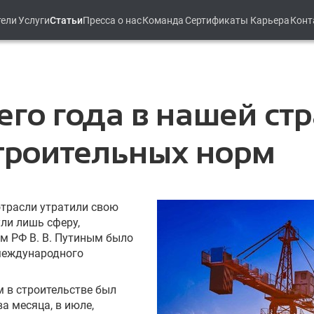
тели
Услуги
Статьи
Пресса о нас
Команда
Сертификаты
Карьера
Конт
щего года в нашей с
строительных норм
трасли утратили свою
ули лишь сферу,
м РФ В. В. Путиным было
международного
 в строительстве был
ва месяца, в июле,