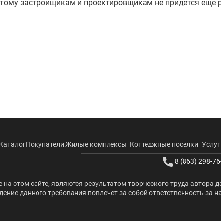
я этому застройщикам и проектировщикам не придется еще р
Каталог
Покупатели
Жилые комплексы
Коттеджные поселки
Услуг
8 (863) 298-76
 на этом сайте, являются результатом творческого труда автора д
ение данного требования повлечет за собой ответственность за н