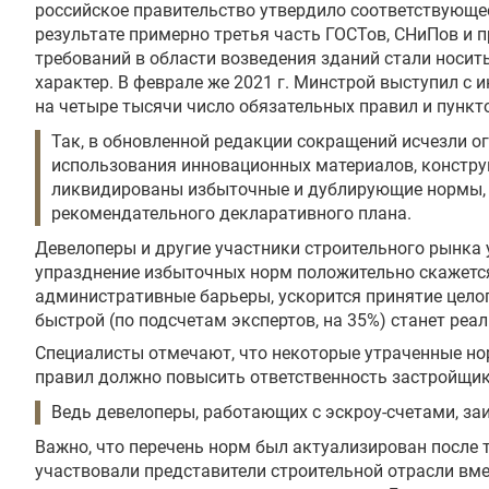
российское правительство утвердило соответствующее
результате примерно третья часть ГОСТов, СНиПов и 
требований в области возведения зданий стали носи
характер. В феврале же 2021 г. Минстрой выступил с 
на четыре тысячи число обязательных правил и пункт
Так, в обновленной редакции сокращений исчезли о
использования инновационных материалов, констру
ликвидированы избыточные и дублирующие нормы, 
рекомендательного декларативного плана.
Девелоперы и другие участники строительного рынка 
упразднение избыточных норм положительно скажется
административные барьеры, ускорится принятие целог
быстрой (по подсчетам экспертов, на 35%) станет реа
Специалисты отмечают, что некоторые утраченные но
правил должно повысить ответственность застройщик
Ведь девелоперы, работающих с эскроу-счетами, за
Важно, что перечень норм был актуализирован после
участвовали представители строительной отрасли вме