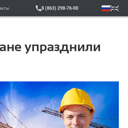
8 (863) 298-76-00
акты
тране упразднили