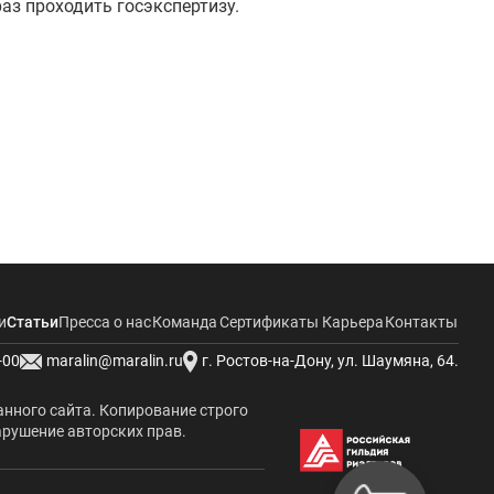
аз проходить госэкспертизу.
и
Статьи
Пресса о нас
Команда
Сертификаты
Карьера
Контакты
-00
maralin@maralin.ru
г. Ростов-на-Дону, ул. Шаумяна, 64.
анного сайта. Копирование строго
арушение авторских прав.