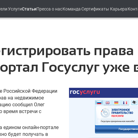
тели
Услуги
Статьи
Пресса о нас
Команда
Сертификаты
Карьера
Конт
егистрировать прав
ортал Госуслуг уже
не Российской Федерации
рав на недвижимое
ацию сообщил Олег
о время встречи с
на едином онлайн-портале
но будет получать в