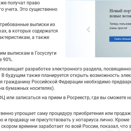
кже получат право
го учета. Это существенно
требованные выписки из
ках, в которых содержатся
ктеристикам, а также
тим выпискам в Госуслуги
е 90%.
посвящает разработке электронного раздела, посвященно
%. В будущем также планируется открыть возможность эле
ия гражданину Российской Федерации необходимо предвари
на бумажных носителях).
Ц или записаться на прием в Росреестр, где вы сможете н
венно упрощает саму процедуру приобретения или прода
ю и продавцу не присутствовать у нотариуса лично. Кроме 
скором времени заработает по всей России, показал, что э