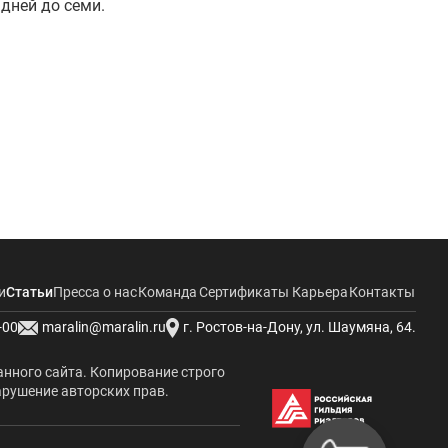
 дней до семи.
и
Статьи
Пресса о нас
Команда
Сертификаты
Карьера
Контакты
-00
maralin@maralin.ru
г. Ростов-на-Дону, ул. Шаумяна, 64.
анного сайта. Копирование строго
арушение авторских прав.