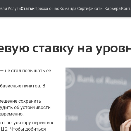
тели
Услуги
Статьи
Пресса о нас
Команда
Сертификаты
Карьера
Конт
вую ставку на уров
— не стал повышать ее
 базисных пунктов. В
 решение сохранить
судить об устойчивости
евременно.
т регулятору перейти к
 ЦБ. Чтобы добиться