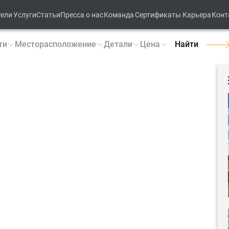
тели
Услуги
Статьи
Пресса о нас
Команда
Сертификаты
Карьера
Конт
ти
Месторасположение
Детали
Цена
Найти