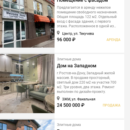
Помещение с фасадом
Предлагается в аренду нежилое
помещение свободного назначения.
Общая площадь 122 м2. Отдельный
вход с фасада здания, с первого
этажа. Расположенное в одной из
самых востребованных деловых
Центр, ул. Текучева
локаций Ростова-на-Дону - на
96 000 ₽
АРЕНДА
пересечении улицы Текучева и
проспекта Буденновского.
Элитные дома
Дом на Западном
г.Ростов-на-Дону, Западный жилой
массив. В продаже просторный,
светлый дом 220 м2 на участке 700
м2. Три уровня, два этажа. Ремонт
выполнен по дизайн-проекту.
ЗЖМ, ул. Факельная
24 500 000 ₽
ПРОДАЖА
Элитные дома