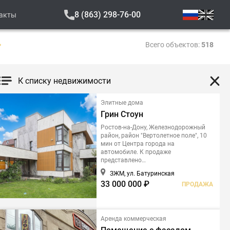
8 (863) 298-76-00
акты
Всего объектов:
518
К списку недвижимости
Элитные дома
Грин Стоун
Ростов-на-Дону, Железнодорожный
район, район "Вертолетное поле", 10
мин от Центра города на
автомобиле. К продаже
представлено
частное домовладение.Проект
ЗЖМ, ул. Батуринская
создан в соответствии с
33 000 000 ₽
ПРОДАЖА
современными, востребованными
архитектурными стандартами.
Аренда коммерческая