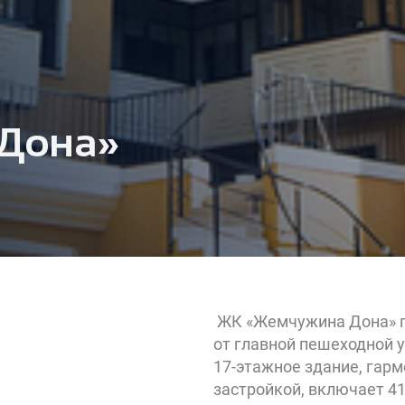
Дона»
ЖК «Жемчужина Дона» по
от главной пешеходной 
17-этажное здание, гар
застройкой, включает 4