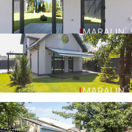
Климат-контроль: Современные коллекторы
(гребенки) для теплых полов и радиаторов позволяют
регулировать температуру в каждой комнате.
В каждой комнате организованы сплит системы от
импортного производителя Hi
Установлена дорогостоящая система обратного
осмоса на основе обратного осмоса, система
фильтрации и повысительный насос для идеального
давления и чистоты воды.
Территория и ландшафт:
Двор вымощен плиткой по бетонному основанию,
проведен автополив и высажены хвойные
насаждения. Терраса оборудована удобной маркизой -
тканевым навесом, защищающим от солнца и дождя.
Ограждение выполнено из комбинации габионов с
белым камнем и темных металлических композитных
панелей.
Откатные ворота с автоматикой, навес на два
автомобиля, кодонаборная панель и домофон.
По периметру установлено 9 камер видеонаблюдения.
Газ подведен под землей (есть топосъемка), в дом