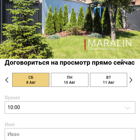
заведены 3 фазы электричества.
Дом имеет одного взрослого собственника, что
гарантирует быстрый и юридически чистый выход на
сделку.
Этот дом - идеальный выбор для тех, кто ценит
современные технологии, качество материалов и готов
жить в пространстве, продуманном до мелочей.
Договориться на просмотр прямо сейчас
СБ
ПН
ВТ
8 Авг
10 Авг
11 Авг
Время
10:00
Имя