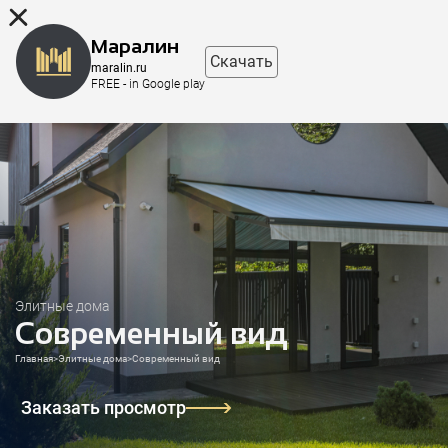
8 (863) 298-76-00
Маралин
Скачать
maralin.ru
FREE - in Google play
Элитные дома
Современный вид
Главная
>
Элитные дома
>
Современный вид
Заказать просмотр