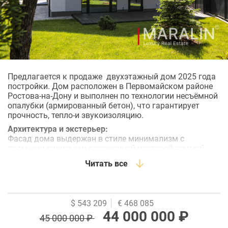
Предлагается к продаже двухэтажный дом 2025 года
постройки. Дом расположен в Первомайском районе
Ростова-на-Дону и выполнен по технологии несъёмной
опалубки (армированный бетон), что гарантирует
прочность, тепло-и звукоизоляцию.
Архитектура и экстерьер:
Фасад дома выдержан в стиле минимализм с
прямыми линиями и сдержанной цветовой гаммой.
Стены -декоративная штукатурка Terraco на основе
Читать все
мраморной крошки в светлом тоне и эффектно
дополнены темным деревянным декором, что придает
зданию современный и респектабельный вид. Высота
потолков в 3,5 метра.
$ 543 209
€ 468 085
Дом разделен на две функциональные зоны:
44 000 000 ₽
45 000 000 ₽
Первый этаж: