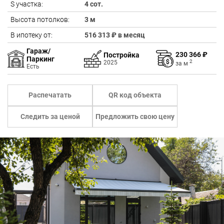
S участка:
4 сот.
Высота потолков:
3 м
В ипотеку от:
516 313 ₽ в месяц
Гараж/
230 366 ₽
Постройка
Паркинг
2
2025
за
м
Есть
Распечатать
QR код объекта
Следить за ценой
Предложить свою цену