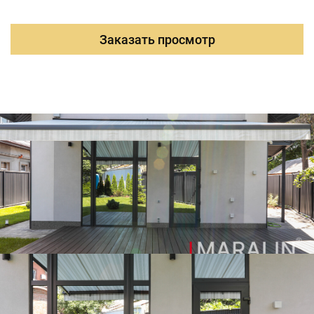
-Просторная кухня-гостиная со вторым светом и
панорамными окнами, выход на террасу под
маркизой;
Заказать просмотр
-Мастер-спальня с гардеробной и санузлом;
-Отдельный санузел, постирочная и бойлерная с
отдельным выходом во двор.
Второй этаж:
-уютный холл
-гардеробная комната, санузел с ванной и душем, а
также две зеркальные спальни.
Выполнен ремонт по дизайн-проекта с
использованием качественных и дорогостоящих
материалов.
Кухонный гарнитур - мебельная фабрика
"Росдрев" (премиум-класс). Лестница из массива
ясеня.
В доме реализована автономная и надежная
инженерия:
Газовый котел Вахі в паре с накопительным бойлером
на 1000 литров - бесперебойное горячее
водоснабжение.