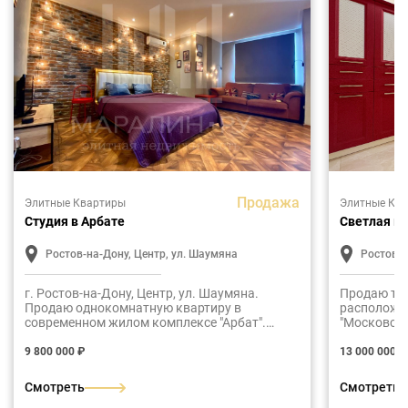
Продажа
Элитные Квартиры
Элитные Кв
Студия в Арбате
Светлая к
Ростов-на-Дону, Центр, ул. Шаумяна
Ростов-н
г. Ростов-на-Дону, Центр, ул. Шаумяна.
Продаю тр
Продаю однокомнатную квартиру в
расположе
современном жилом комплексе "Арбат".
"Московски
Общая площадь жилья составляет 45 м2.
Оптимальна
Планировка: холл, ванная, жилая студия,
столовая, 
9 800 000 ₽
13 000 000 ₽
лоджия с витражным остеклением. В
ванная, са
квартире выполнен современный
Смотреть
Смотреть
дизайнерский ремонт. Квартира полностью