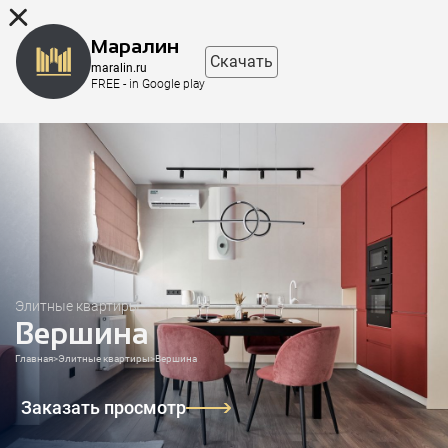
8 (863) 298-76-00
Маралин
Скачать
maralin.ru
FREE - in Google play
Элитные квартиры
Вершина
Главная
>
Элитные квартиры
>
Вершина
Заказать просмотр