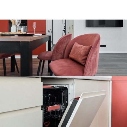
Состояние: Идеальное, квартира без износа. Ремонт не
требующий вложений.
Жилой комплекс Вершина — это развитая
инфраструктура, закрытвя дворовая территория,
современные лифты, подземный паркинг, в доме
работает сетевой продуктовый магазин. Минутная
доступность к центру города, рядом расположена
Юридическая гимназия №9, детский сад. Документы
готовы к сделке, возможна ипотека.