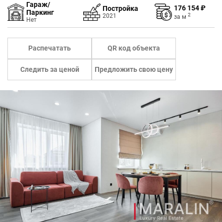
Гараж/
176 154 ₽
Постройка
Паркинг
2
2021
за
м
Нет
Распечатать
QR код объекта
Следить за ценой
Предложить свою цену