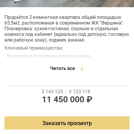
Продаётся 2-комнатная квартира общей площадью
65,5м2, расположеная в современном ЖК "Вершина".
Планировка: кухня-гостиная, спальня и отдельная
комната под кабинет (идеально под детскую, гостевую
или рабочую зону), лоджия, ванная.
Ключевые преимущества:
- Квартира в состоянии заходи и живи.
- Авторский дизайн-проект: пространство продумано
Читать все
до мелочей, совмещает эстетику и функциональность.
- Удобная планировка: просторная квартира с чётким
зонированием на спальню, гостиную и отдельный
кабинет (или вторую спальню).
$ 143 125
€ 123 118
- Лоджия: дополнительное благоустроенное
11 450 000 ₽
пространство.
Ремонт выполнен по индивидуальному дизайн-
проекту с использованием качественных материалов.
Помещение очень светлое и просторное благодаря
Заказать просмотр
грамотной планировке.