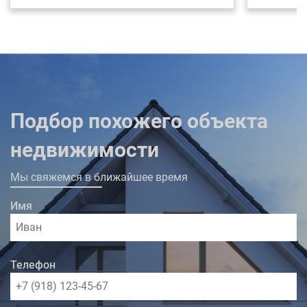
меблирована и оснащена всем необходимым
для комфортного проживания. Комплекс
располагает двухуровневой подземной
парковкой, постом консьержа, в доме
работают супермаркет "Магнит" и аптека. В
шаговой доступности вся социально
значимая инфраструктура.
Подбор похожего объекта
недвижимости
Мы свяжемся в ближайшее время
Имя
Телефон