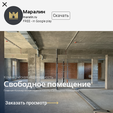
8 (863) 298-76-00
Маралин
Скачать
maralin.ru
FREE - in Google play
Коммерческая недвижимость
Свободное помещение
Главная
>
Коммерческая недвижимость
>
Свободное помещение
Заказать просмотр