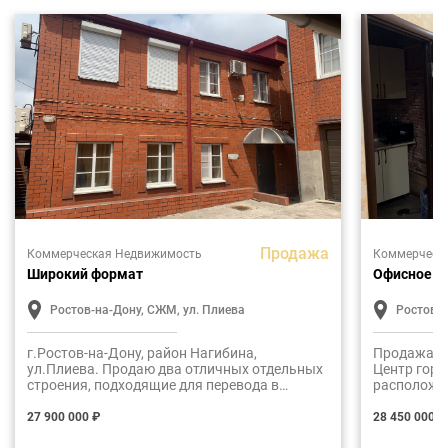
Продажа
Коммерческая Недвижимость
Коммерческ
Широкий формат
Офисное 
Ростов-на-Дону, СЖМ, ул. Плиева
Ростов-н
г.Ростов-на-Дону, район Нагибина,
Продажа н
ул.Плиева. Продаю два отличных отдельных
Центр горо
строения, подходящие для перевода в
расположен
коммерческую недвижимость : устройства
группе жил
гостевого дома, медицинской клиники,
27 900 000 ₽
28 450 000 ₽
хостела, детского сада, логистического