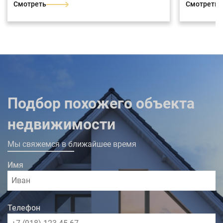
центра или для иных целей. Вокруг много
Смотреть
Смотреть
новостроек, а детских садов и обучающих,
подготовительных центров нет вообще в
районе. Здание Литер Б: 2-х этажный с
пристроенной верандой, общей площадь
109,3 м2. Здание Литер Е: 3-х этажный, общей
площадью 430,7 м2. Отдельные строения,
гараж под большим домом, под одну
большую машину и во дворе можно
парковаться 3-м машинам , предусмотрена
широкая придомовая территория с гостевой
парковкой, тротуар с плиткой.
Подбор похожего объекта
недвижимости
Мы свяжемся в ближайшее время
Имя
Телефон