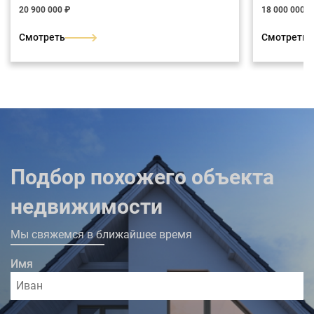
м2.
кирпича. Ф
20 900 000 ₽
18 000 000 ₽
декоратив
покрытием
Смотреть
Смотреть
черепица. 
двора. Вхо
площадь ст
прихожая, 
ванная, сп
выходом на
Подбор похожего объекта
недвижимости
Мы свяжемся в ближайшее время
Имя