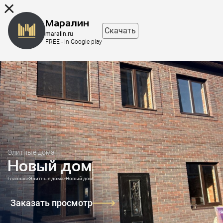
8 (863) 298-76-00
Маралин
Скачать
maralin.ru
FREE - in Google play
Элитные дома
Новый дом
Главная
>
Элитные дома
>
Новый дом
Заказать просмотр