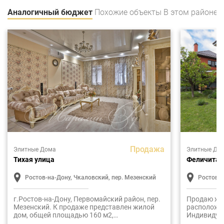
Аналогичный бюджет
Похожие объекты
В этом районе
Продажа
Элитные Дома
Элитные До
Тихая улица
Феличита
Ростов-на-Дону, Чкаловский, пер. Мезенский
Ростов-н
г.Ростов-на-Дону, Первомайский район, пер.
Продаю жи
Мезенский. К продаже представлен жилой
расположе
дом, общей площадью 160 м2,
Индивидуа
расположенный на земельном участке 326
Дом кирпич