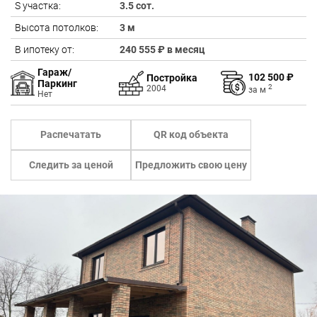
S участка:
3.5 сот.
Высота потолков:
3 м
В ипотеку от:
240 555 ₽ в месяц
Гараж/
102 500 ₽
Постройка
Паркинг
2
2004
за
м
Нет
Распечатать
QR код объекта
Следить за ценой
Предложить свою цену