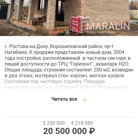
г. Ростова-на-Дону, Ворошиловский район, пр-т
Нагибина. К продаже представлен новый дом, 2004
года постройки, расположенный в частном секторе, в
пешей доступности до ТРЦ "Горизонт", аквапарк Н2О.
Общая площадь строения составляет 200 м2, возведен
в два этажа, материал стен -кирпич, мягкая кровля.
Состояние под чистовую отделку. Площадь
земельного участка составляет 350 м2. Планировка
первого этажа: холл, санузел, гардеробная, кухня-
гостиная, спальня. Второй этаж: холл, санузел, мастер
Читать все
спальня с собственной гардеробной, две сальни и
гардеробная. Высота потолков 3,1м. Хорошее
расположение, в непосредственной близости школа,
детский садик , супермаркеты, остановка
$ 250 000
€ 218 085
общественного транспорта.
20 500 000 ₽