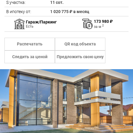
S участка:
11 сот.
В ипотеку от:
1 020 775 ₽ в месяц
173 980 ₽
Гараж/Паркинг
2
Есть
за
м
Распечатать
QR код объекта
Следить за ценой
Предложить свою цену