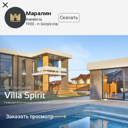
8 (863) 298-76-00
Маралин
Скачать
maralin.ru
FREE - in Google play
Элитные дома
Villa Spirit
Главная
>
Элитные дома
>
Villa Spirit
Заказать просмотр