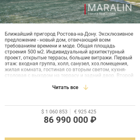
Ближайший пригород Ростова-на-Дону. Эксклюзивное
предложение - новый дом, отвечающий всем
требованиям времени и моде. Общая площадь
строения 500 м2. Индивидуальный архитектурный
проект, открытые террасы, большие витражи. Первый
этаж: входная группа, холл, санузел, хоз.помещения,
жилая комната, гостиная со вторым светом, кухня-
столовая с выходом на террасу и задний двор. Второй
этаж: мастер спальня (с террасой, гардеробной и
ванной), три спальные комнаты, санузел. Цокольный
Читать все
этаж: домашний кинозал, тех.помещения, комнаты
свободного назначения. Гараж на два автомобиля.
Интерьер выдержан в единой стилистике с домом.
Отделочные материалы премиум марок. Размер
$ 1 060 853
€ 925 425
земельного участка 1100 м2. Дворовая территория
86 990 000 ₽
благоустроена, летний бассейн. Отдельностоящий
домик для отдыха - парная, санузел, комната, зона для
барбекю.