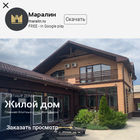
8 (863) 298-76-00
Маралин
Скачать
maralin.ru
FREE - in Google play
Элитные дома
Жилой дом
Главная
>
Элитные дома
>
Жилой дом
Заказать просмотр