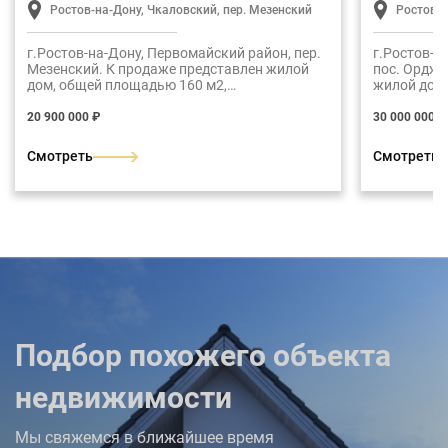
Ростов-на-Дону, Чкаловский, пер. Мезенский
Ростов-н
г.Ростов-на-Дону, Первомайский район, пер.
г.Ростов-н
Мезенский. К продаже представлен жилой
пос. Орджо
дом, общей площадью 160 м2,
жилой дом
расположенный на земельном участке 326
Возведен в
м2.
уровень и 
20 900 000 ₽
30 000 000 ₽
кирпич, кл
два кирпич
Смотреть
Смотреть
блоки, кр
первого эт
гостиная, 
этаж: три 
на балкон.
Подбор похожего объекта
недвижимости
Мы свяжемся в ближайшее время