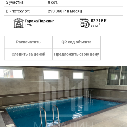
S участка:
8 сот.
В ипотеку от:
293 360 ₽ в месяц
87 719 ₽
Гараж/Паркинг
2
Есть
за
м
Распечатать
QR код объекта
Следить за ценой
Предложить свою цену