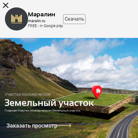
8 (863) 298-76-00
Маралин
Скачать
maralin.ru
FREE - in Google play
Участки коммерческие
Земельный участок
Главная
>
Участки коммерческие
>
Земельный участок
Заказать просмотр