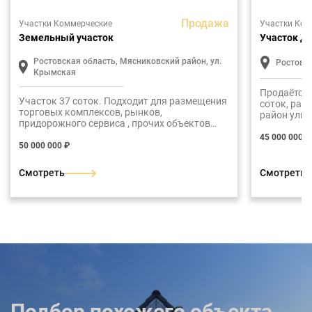
Продажа
Участки Коммерческие
Участки Ком
Земельный участок
Участок д
Ростовская область, Мясниковский район, ул.
Ростов-н
Крымская
Продаётся
Участок 37 соток. Подходит для размещения
соток, рас
торговых комплексов, рынков,
район улиц
придорожного сервиса , прочих объектов
локация дл
коммерческого назначения.
общественн
45 000 000 ₽
50 000 000 ₽
маршрутов
обеспечива
Смотреть
Смотреть
Подбор похожего объекта