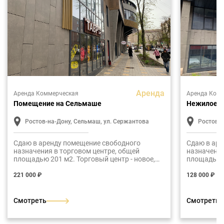
Аренда
Аренда Коммерческая
Аренда Ком
Помещение на Сельмаше
Нежилое 
Ростов-на-Дону, Сельмаш, ул. Сержантова
Ростов-н
Сдаю в аренду помещение свободного
Сдаю в аре
назначения в торговом центре, общей
назначения
площадью 201 м2. Торговый центр - новое,
площадь 99
современное 3-х этажное здание встроенное
современно
в жилой дом.
в жилой до
221 000 ₽
128 000 ₽
Смотреть
Смотреть