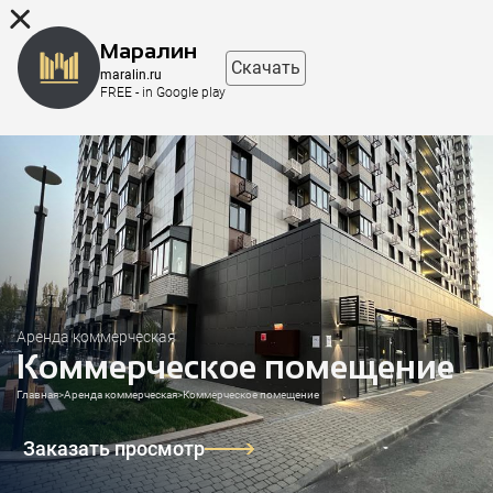
8 (863) 298-76-00
Маралин
Скачать
maralin.ru
FREE - in Google play
Аренда коммерческая
Коммерческое помещение
Главная
>
Аренда коммерческая
>
Коммерческое помещение
Заказать просмотр