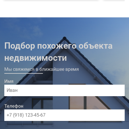
для комфортного проживания. Комплекс
располагает двухуровневой подземной
парковкой, постом консьержа, в доме
работают супермаркет "Магнит" и аптека. В
шаговой доступности вся социально
значимая инфраструктура.
Подбор похожего объекта
недвижимости
Мы свяжемся в ближайшее время
Имя
Телефон