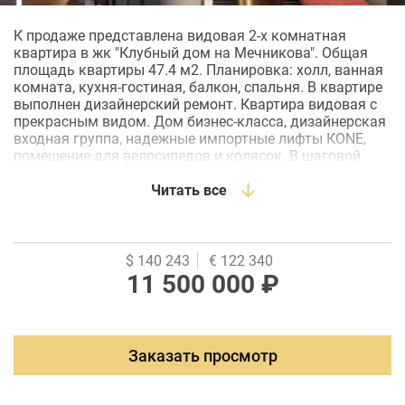
К продаже представлена видовая 2-х комнатная
квартира в жк "Клубный дом на Мечникова". Общая
площадь квартиры 47.4 м2. Планировка: холл, ванная
комната, кухня-гостиная, балкон, спальня. В квартире
выполнен дизайнерский ремонт. Квартира видовая с
прекрасным видом. Дом бизнес-класса, дизайнерская
входная группа, надежные импортные лифты КОNЕ,
помещение для велосипедов и колясок. В шаговой
доступности парк, остановка общественного
транспорта, пешая доступность к 3-м школам , 4
Читать все
детским садам. Территория полностью закрыта для
доступа посторонних, а также включает в себя 2
поста охраны с круглосуточным видео наблюдением.
На территории обустроена зона барбекю, зеленая зона,
$ 140 243
€ 122 340
детская площадка. Квартира к продаже представлена
11 500 000 ₽
с мебелью и бытовой техникой.
Заказать просмотр