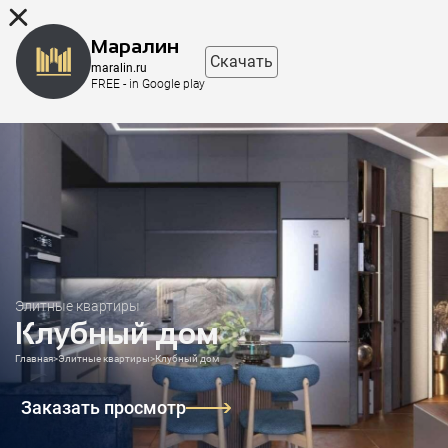
8 (863) 298-76-00
Маралин
Скачать
maralin.ru
FREE - in Google play
Элитные квартиры
Клубный дом
Главная
>
Элитные квартиры
>
Клубный дом
Заказать просмотр