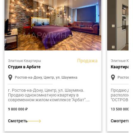
Продажа
Элитные Квартиры
Элитные Кв
Студия в Арбате
Квартира 
Ростов-на-Дону, Центр, ул. Шаумяна
Ростов-н
г. Ростов-на-Дону, Центр, ул. Шаумяна.
Продаю дв
Продаю однокомнатную квартиру в
расположе
современном жилом комплексе "Арбат".
"ОСТРОВСК
Общая площадь жилья составляет 45 м2.
Планировка
Планировка: холл, ванная, жилая студия,
комната, в
9 800 000 ₽
13 500 000 ₽
лоджия с витражным остеклением. В
ремонт
квартире выполнен современный
Смотреть
Смотреть
дизайнерский ремонт. Квартира полностью
меблирована и оснащена всем необходимым