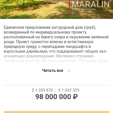
Единичное предложение загородный дом (сруб),
возведенный по индивидуальному проекту,
расположенный на берегу озера и окружении зеленной
рощи. Проект грамотно вписан в естественную
природную среду, с перепадами ландшафта и
взрослыми деревьями, что поддерживает общую эко-
концепцию домовладения. Материал строения -
сибирский кедр (до 60 см в диаметре). Площадь дома
420 м2, два этажа со вторым светом 7 метров,
открытые террасы. Площадь участка 3000 м2.
Читать все
Собственная береговая линия озера по участку 70
метров.Планировка предполагает: 4 спальни, комната
для няни или кабинет, 4 ванные комнаты, просторная
гостиная с каминным залом, кухня-столовая, спортзал,
$ 1 209 876
€ 1 042 553
помещения для персонала, бойлерная. Площадь двух
98 000 000 ₽
террас 220 м2. Действующие коммуникации: газ,
центральный водопровод, электроснабжение 3 фазы.
Состояние - предчистовая отделка. Подготовлен