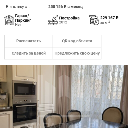
В ипотеку от:
258 156 ₽ в месяц
Гараж/
229 167 ₽
Постройка
Паркинг
2
2012
за
м
Нет
Распечатать
QR код объекта
Следить за ценой
Предложить свою цену