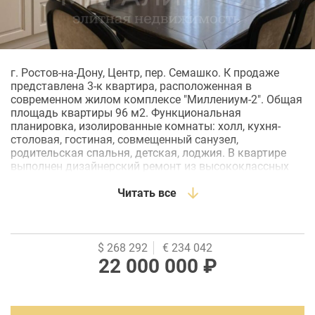
г. Ростов-на-Дону, Центр, пер. Семашко. К продаже
представлена 3-к квартира, расположенная в
современном жилом комплексе "Миллениум-2". Общая
площадь квартиры 96 м2. Функциональная
планировка, изолированные комнаты: холл, кухня-
столовая, гостиная, совмещенный санузел,
родительская спальня, детская, лоджия. В квартире
выполнен дизайнерский ремонт из высококлассных
материалов. На полу- паркетная доска и испанская
плитка, на стенах- американские обои. Кухонный
Читать все
гарнитур выполнен в эмали с патиной, столешница и
мойка из натурального камня, доводчики Blum,
встроенная техника фирмы Electrolux. Итальянская
мебель из массива дерева. Квартира очень светлая,
$ 268 292
€ 234 042
много окон. Квартира продается со всей обстановкой.
22 000 000 ₽