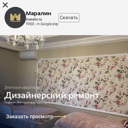
8 (863) 298-76-00
Маралин
Скачать
maralin.ru
FREE - in Google play
Элитные квартиры
Дизайнерский ремонт
Главная
>
Элитные квартиры
>
Дизайнерский ремонт
Заказать просмотр