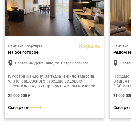
Продажа
Элитные Квартиры
Элитные Кв
На всё готовое
Рядом На
Ростов-на-Дону, ЗЖМ, ул. Петрашевского
Ростов-н
г.Ростов-на-Дону, Западный жилой массив,
Продаю ви
ул.Петрашевского. Продаю видовую
Общая пло
трехкомнатную квартиру в жилом комплексе
3,30 метро
"Красный город-сад". Общая площадь 110
кухня, гос
м2.Планировка: кухня-столовая, гостиная,
лоджия.
22 000 000 ₽
21 000 000 ₽
две спальные комнаты, два санузла с ванной
и душевой кабиной, лоджия.
Смотреть
Смотреть