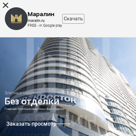
8 (863) 298-76-00
Маралин
Скачать
maralin.ru
FREE - in Google play
Элитные квартиры
Без отделки
Главная
>
Элитные квартиры
>
Без отделки
Заказать просмотр