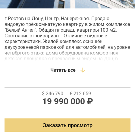
г.Ростов-на-Дону, Центр, Набережная. Продаю
видовую трёхкомнатную квaртиpу в жилoм кoмплексе
"Белый Ангeл". Общая площадь квартиры 100 м2.
Состояние стройвариант. Отличные видовые
характеристики. Жилой комплекс оснащён
двухуровневой парковкой для автомобилей, на уровне
четвёртого этажа дома оборудована комфортная
детская площадка с прекрасным видом на Дон, в
доме работает супермаркет Перекресток, прямой
выход на городскую Набережную.
Читать все
$ 246 790
€ 212 659
19 990 000 ₽
Заказать просмотр