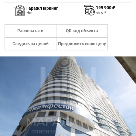
199 900 ₽
Гараж/Паркинг
2
Нет
за
м
Распечатать
QR код объекта
Следить за ценой
Предложить свою цену