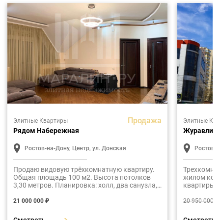
Продажа
Элитные Квартиры
Элитные Кв
Рядом Набережная
Журавли
Ростов-на-Дону, Центр, ул. Донская
Ростов-н
Продаю видовую трёхкомнатную квартиру.
Трехкомнат
Общая площадь 100 м2. Высота потолков
жилом ком
3,30 метров. Планировка: холл, два санузла,
квартиры 1
кухня, гостиная, две спальни, большая
Свободная 
лоджия.
стройвари
21 000 000 ₽
20 950 000 ₽