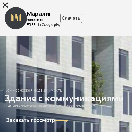
8 (863) 298-76-00
Маралин
Скачать
maralin.ru
FREE - in Google play
Коммерческая недвижимость
Здание с коммуникациями
Главная
>
Коммерческая недвижимость
>
Здание с коммуникациями
Заказать просмотр