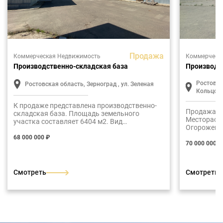
Продажа
Коммерческая Недвижимость
Коммерческ
Производственно-складская база
Производс
Ростовск
Ростовская область, Зерноград , ул. Зеленая
Кольцов
К продаже представлена производственно-
Продажа п
складская база. Площадь земельного
Местораспо
участка составляет 6404 м2. Вид
Огороженна
разрешенного использования: для
производс
производственного назначения
68 000 000 ₽
общей пло
70 000 000 ₽
участке пл
разрешенно
производс
Смотреть
Смотреть