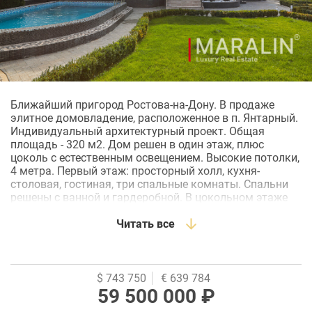
Ближайший пригород Ростова-на-Дону. В продаже
элитное домовладение, расположенное в п. Янтарный.
Индивидуальный архитектурный проект. Общая
площадь - 320 м2. Дом решен в один этаж, плюс
цоколь с естественным освещением. Высокие потолки,
4 метра. Первый этаж: просторный холл, кухня-
столовая, гостиная, три спальные комнаты. Спальни
решены с ванной и гардеробной. В цокольном этаже
расположены подсобные помещения: бойлерная,
прачечная, гардеробная, хоз.помещения. Дом
Читать все
предлагается в отличном состоянии. Ремонт был
выполнен дорогостоящими, импортными
материалами. Классический интерьер, который всегда
актуален. Техническое оснащение также на высоком
$ 743 750
€ 639 784
уровне. Кухня оснащена встроенной бытовой техникой
59 500 000 ₽
SMEG. Сантехника - Laufen Azzurra. Размер земельного