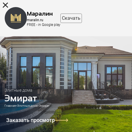
8 (863) 298-76-00
Маралин
Скачать
maralin.ru
FREE - in Google play
Элитные дома
Эмират
Главная
>
Элитные дома
>
Эмират
Заказать просмотр