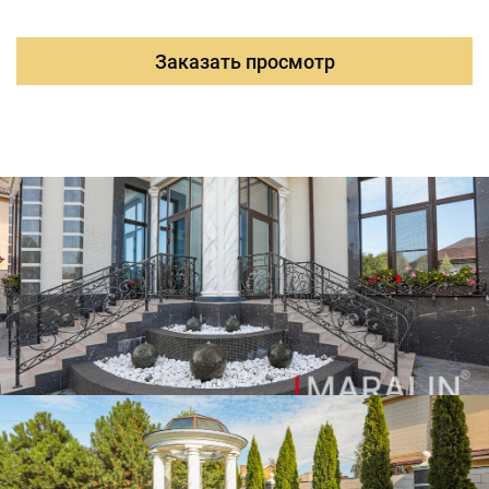
участка 1000 м2. Двор великолепно благоустроен.
Взрослый ландшафт, постоянно поддерживается
садовником, в том числе и на придомовой территории.
Заказать просмотр
На участке расположен также отдельностоящий
гостевой дом со всеми коммуникациями. Гараж на три
автомобиля. Летний бассейн с ротондой. Поставлен
специальный дом для круглосуточной охраны.
Отличное расположение, асфальтированная улица,
рядом расположены супермаркет, новая школа, ТРЦ
Мега.