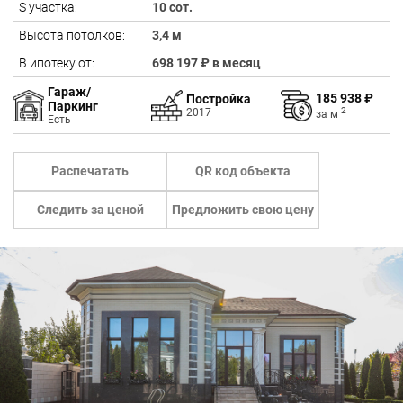
S участка:
10 сот.
Высота потолков:
3,4 м
В ипотеку от:
698 197 ₽ в месяц
Гараж/
185 938 ₽
Постройка
Паркинг
2
2017
за
м
Есть
Распечатать
QR код объекта
Следить за ценой
Предложить свою цену