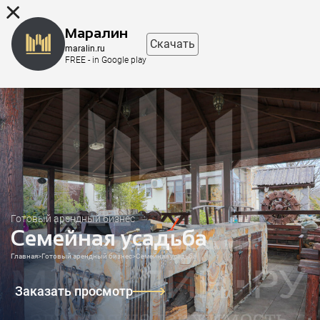
8 (863) 298-76-00
Маралин
Скачать
maralin.ru
FREE - in Google play
Готовый арендный бизнес
Семейная усадьба
Главная
>
Готовый арендный бизнес
>
Семейная усадьба
Заказать просмотр