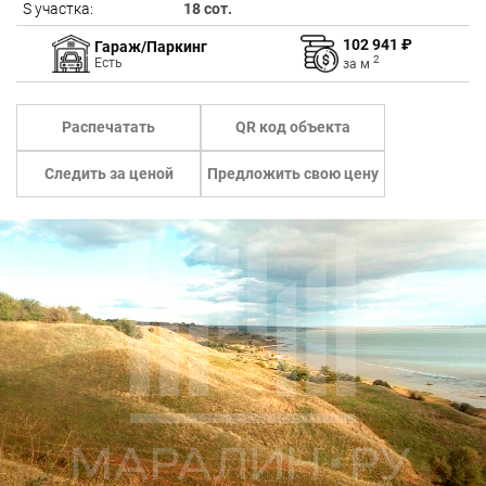
S участка:
18 сот.
102 941 ₽
Гараж/Паркинг
2
Есть
за
м
Распечатать
QR код объекта
Следить за ценой
Предложить свою цену