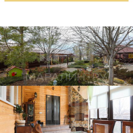
периметру огорожен, бетонное основание. Дворовая
территория благоустроена, взрослый ландшафт,
автополив, декоративный пруд. Участок имеет три
точки газификации. Банный комплекс с комнатой
отдыха и гостевой зоной. Бассейн сезонный.
Отдельная котельная с оборудованием для бассейна.
Хороший подъезд, широкая жилая улица.
Домовладение подходит в качестве дома выходного
дня.