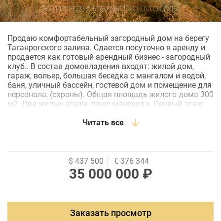
Продаю комфортабельный загородный дом на берегу
Таганрогского залива. Сдается посуточно в аренду и
продается как готовый арендный бизнес - загородный
клуб.. В состав домовладения входят: жилой дом,
гараж, вольер, большая беседка с мангалом и водой,
баня, уличный бассейн, гостевой дом и помещение для
персонала, (охраны). Общая площадь жилого дома 300
м2. Два жилых этажа, плюс мансарда. Первый этаж:
всесезонная веранда с камином, прихожая, бойлерная,
холл, кухня-столовая, гостиная с камином, спальня,
Читать все
ванная. Второй этаж: 4 спальни, кабинет ( 5-я спальня),
гардеробная, ванная. Мансарда - свободное
помещение (игровая, спорт зал и т.д.), гардеробная.
Второй этаж четыре спальни и гардеробная. Дом
$ 437 500
€ 376 344
предлагается в отличном, жилом состоянии.
35 000 000 ₽
Земельный участок 18 соток (возможно увеличить до
40. соток). Гараж на один автомобиль и имеет свое
газовое отопление. Навес на шесть авто с
вымощенной тротуарной плиткой и натуральным
Заказать просмотр
камнем, автоматические ворота. Участок по