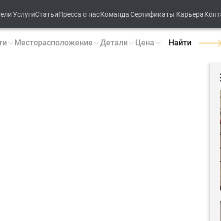
тели
Услуги
Статьи
Пресса о нас
Команда
Сертификаты
Карьера
Конт
ти
Месторасположение
Детали
Цена
Найти