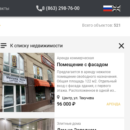
8 (863) 298-76-00
акты
Всего объектов:
521
К списку недвижимости
Аренда коммерческая
Помещение с фасадом
Предлагается в аренду нежилое
помещение свободного назначения.
Общая площадь 122 м2. Отдельный
вход с фасада здания, с первого
этажа. Расположенное в одной из
самых востребованных деловых
Центр, ул. Текучева
локаций Ростова-на-Дону - на
96 000 ₽
АРЕНДА
пересечении улицы Текучева и
проспекта Буденновского.
Элитные дома