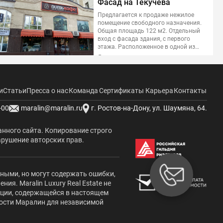
Фасад на Текучева
Предлагается к продаже нежилое
помещение свободного назначения.
Общая площадь 122 м2. Отдельный
вход с фасада здания, с первого
этажа. Расположенное в одной из
самых востребованных деловых
Центр, ул. Текучева
локаций Ростова-на-Дону - на
17 000 000 ₽
ПРОДАЖА
пересечении улицы Текучева и
проспекта Буденновского.
и
Статьи
Пресса о нас
Команда
Сертификаты
Карьера
Контакты
Элитные дома
-00
maralin@maralin.ru
г. Ростов-на-Дону, ул. Шаумяна, 64.
Свой мир
Этот дом создан для тех, кто ценит
анного сайта. Копирование строго
приватность, комфорт и качество
арушение авторских прав.
без компромиссов. Для тех, кто
предпочитает отдыхать дома не
хуже, чем в хорошем загородном
клубе. Для тех, кто понимает
Мясниковский район, ул.
жными, но могут содержать ошибки,
разницу между обычным ремонтом
я. Maralin Luxury Real Estate не
и пространством, где каждая деталь
Красноармейская
выбрана осознанно.
ации, содержащейся в настоящем
29 900 000 ₽
НОВЫЙ ДОМ
мости Маралин для независимой