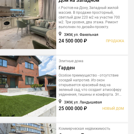
Дом на Западном
г.Ростов-на-Дону, Западный жилой
массив. В продаже просторный,
светлый дом 220 м2 на участке 700
м2. Три уровня, два этажа. Ремонт
выполнен по дизайн-проекту.
ЗЖМ, ул. Факельная
24 500 000 ₽
ПРОДАЖА
Элитные дома
Гарден
Особое преимущество - отсутствие
соседей напротив. Из окон
открывается красивый вид на
зеленый сад, что создает атмосферу
уединения, тишины и комфорта. Это
идеальный дом для семьи, ценящей
ЗЖМ, ул. Ландышевая
качество жизни, природу и
25 000 000 ₽
НОВЫЙ ДОМ
спокойствие.
Коммерческая недвижимость