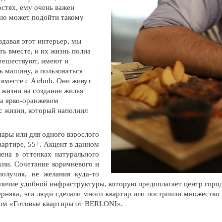
остях, ему очень важен
льно может подойти такому
здавая этот интерьер, мы
ь вместе, и их жизнь полна
утешествуют, имеют и
ть машину, а пользоваться
 вместе с Airbnb. Они живут
й жизни на создание жилья
на ярко-оранжевом
ус жизни, который наполнил
пары или для одного взрослого
вартире, 55+. Акцент в данном
ена в оттенках натурального
ухни. Сочетание коричневого и
олучия, не желания куда-то
личие удобной инфраструктуры, которую предполагает центр города
рняка, эти люди сделали много квартир или построили множество 
дом «Готовые квартиры от BERLONI».