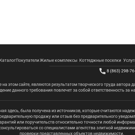
Каталог
Покупатели
Жилые комплексы
Коттеджные поселки
Услуг
8 (863) 298-76
 на этом сайте, являются результатом творческого труда автора д
ение данного требования повлечет за собой ответственность за н
ая здесь, была получена из источников, которые считаются наде
редварительную продажу или отзыв без предварительного уведомлени
 гарантий или поручительств относительно точности любой информ
оконсультироваться со специалистами агентства элитной недвижи
проверки представленных объектов недвижимости.