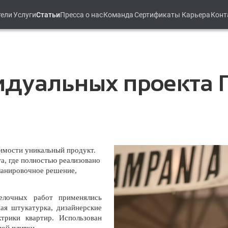
тели
Услуги
Статьи
Пресса о нас
Команда
Сертификаты
Карьера
Конт
дуальных проекта Г
жимости уникальный продукт.
, где полностью реализовано
планировочное решение,
елочных работ применялись
ая штукатурка, дизайнерские
трики квартир. Использован