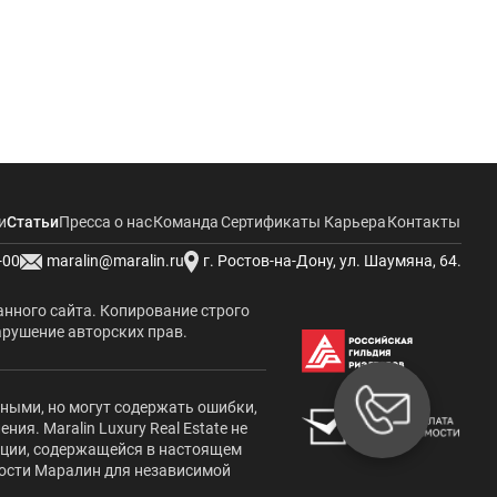
и
Статьи
Пресса о нас
Команда
Сертификаты
Карьера
Контакты
-00
maralin@maralin.ru
г. Ростов-на-Дону, ул. Шаумяна, 64.
анного сайта. Копирование строго
арушение авторских прав.
жными, но могут содержать ошибки,
я. Maralin Luxury Real Estate не
ации, содержащейся в настоящем
мости Маралин для независимой