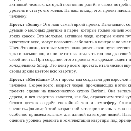
активный человек, который постоянно растёт в своих потребн
уровень и статус его жилья. На наш взгляд, этот проект идеа
человеку.
Проект «Sunny»
Это наш самый яркий проект. Изначально, со
думали о молодых девушке и парне, которые только начали жит
ярких красок. Это молодые, активные люди, которые много п
чувствуют вкус, могут позволить себе жить в центре и не име
Uber. Это люди, которые могут планировать свои путешествия
ярко и насыщенно, и они не готовы отдавать год или два свое
своей мечты. При создании этого проекта мы сделали акцент 
холодильнике Smeg. Это центр всего проекта, итальянский вк
своим ярким цветом всю квартиру.
Проект «Meridiana»
Этот проект мы создавали для взрослой 
человека. Скорее всего, возраст людей, проживающих в этой к
проекте сделан на классическую кухню Berloni. Она выполн
дерева, и вся квартира является, как бы, отражением этой к
белого цветов создаёт спокойный тон и атмосферу благоп
спешить.Для людей этой возрастной категории очень важно на
особенно привлекательным для данной категории людей. Наве
оценить уровень ремонта и комплектации квартиры под брен