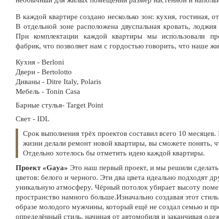
необычный для жилых помещений размер настенной и наполь
В каждой квартире создано несколько зон: кухня, гостиная, о
В отдельной зоне расположена двуспальная кровать, лоджия
При комплектации каждой квартиры мы использовали про
фабрик, что позволяет нам с гордостью говорить, что наше жил
Кухня - Berloni
Двери - Bertolotto
Диваны - Ditre Italy, Polaris
Мебель - Tonin Casa
Барные стулья- Target Point
Свет - IDL
Срок выполнения трёх проектов составил всего 10 месяцев. 
жизни делали ремонт новой квартиры, вы сможете понять, ч
Отдельно хотелось бы отметить идею каждой квартиры.
Проект «Gaya»
Это наш первый проект, и мы решили сделать
цветов: белого и черного. Эти два цвета идеально подходят др
уникальную атмосферу. Чёрный потолок убирает высоту поме
пространство намного больше.Изначально создавая этот стил
образе молодого мужчины, который ещё не создал семью и пр
определённый стиль, начиная от автомобиля и заканчивая одеж