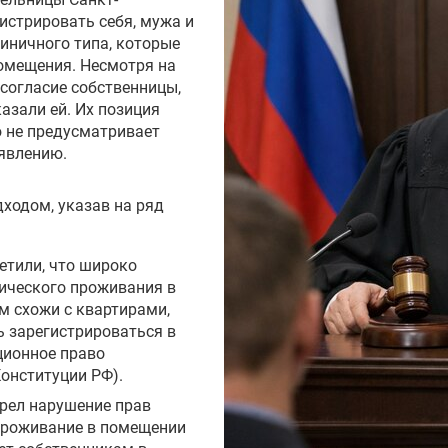
истрировать себя, мужа и
тиничного типа, которые
помещения. Несмотря на
согласие собственницы,
азали ей. Их позиция
 не предусматривает
явлению.
дходом, указав на ряд
етили, что широко
ического проживания в
м схожи с квартирами,
ь зарегистрироваться в
ционное право
Конституции РФ).
трел нарушение прав
проживание в помещении