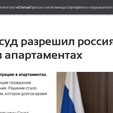
тели
Услуги
Статьи
Пресса о нас
Команда
Сертификаты
Карьера
Конт
суд разрешил росси
в апартаментах
страцию в апартаментах.
ающее гражданам
ния. Решение стало
я, которое долгое время
ельницы Санкт-