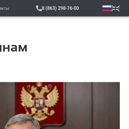
8 (863) 298-76-00
акты
янам